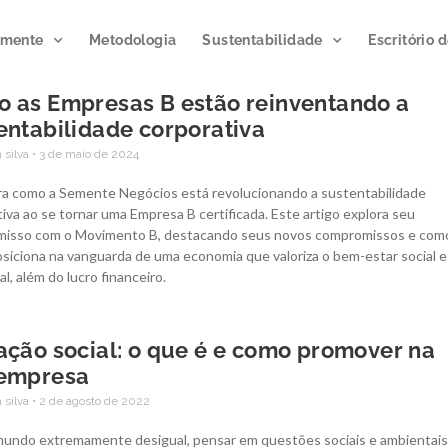
emente
Metodologia
Sustentabilidade
Escritório 
 as Empresas B estão reinventando a
entabilidade corporativa
Publicação
 silva
3 de maio de 2024
Podcast
impacto 20
Microclimas
a como a Semente Negócios está revolucionando a sustentabilidade
iva ao se tornar uma Empresa B certificada. Este artigo explora seu
A publicação divulga
isso com o Movimento B, destacando seus novos compromissos e com
Gerando atmosferas de
resultados de ações e at
osiciona na vanguarda de uma economia que valoriza o bem-estar social e
inovação.
Novo programa da
de inovação gerados po
l, além do lucro financeiro.
Semente, já disponível para
de programas e proj
ouvir no Spotify.
executados junto a clie
parceiros.
ação social: o que é e como promover na
 empresa
CLIQUE E OUÇA
ACESSE AGORA
 silva
2 de agosto de 2022
undo extremamente desigual, pensar em questões sociais e ambientais