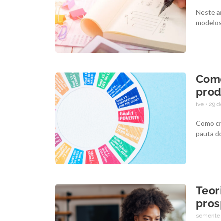
Neste ar
modelos
Como
prod
ive
29 d
Como cr
pauta d
Teor
pros
semente