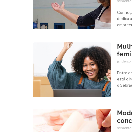
semente
Conheça
dedica 
empreend
Mulh
femi
janderson
Entre o
está o M
o Sebra
Mode
conc
semente