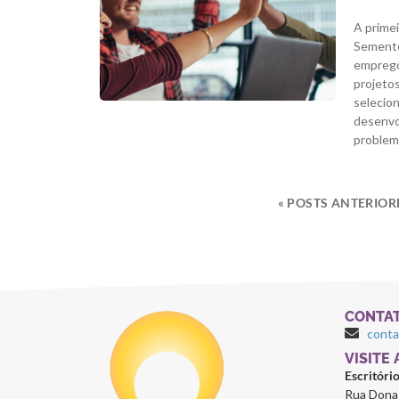
A primei
Semente
emprego
projetos
selecion
desenvo
problem
« POSTS ANTERIOR
CONTA
cont
⁠VISITE
Escritóri
Rua Dona 