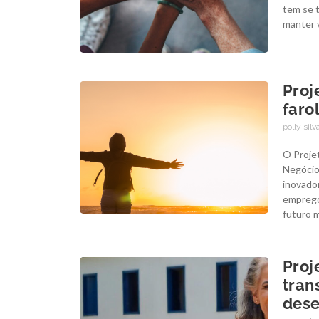
tem se 
manter 
Proj
faro
polly silv
O Projet
Negócio
inovador
emprego
futuro 
Proj
tran
dese