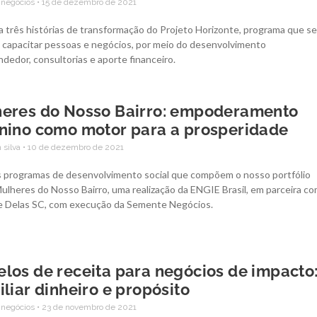
 negócios
15 de dezembro de 2021
 três histórias de transformação do Projeto Horizonte, programa que se
a capacitar pessoas e negócios, por meio do desenvolvimento
edor, consultorias e aporte financeiro.
eres do Nosso Bairro: empoderamento
nino como motor para a prosperidade
 silva
10 de dezembro de 2021
s programas de desenvolvimento social que compõem o nosso portfólio
ulheres do Nosso Bairro, uma realização da ENGIE Brasil, em parceira c
e Delas SC, com execução da Semente Negócios.
los de receita para negócios de impacto
iliar dinheiro e propósito
 negócios
23 de novembro de 2021