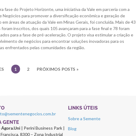
ra fase do Projeto Horizonte, uma iniciativa da Vale em parceria com a
 Negócios para promover a diversificação econômica e geração de
 em áreas de atuação da Vale em Minas Gerais, foi concluída. Mais de 4
 foram inscritos, dos quais 105 avançaram para a fase final e 78 foram
ados para a fase de pré-aceleração. O projeto visa estimular a criação e
lvimento de negócios para encontrar soluções inovadoras para os
as enfrentados pelas comunidades da região.
ES
1
2
PRÓXIMOS POSTS »
TO
LINKS ÚTEIS
ato@sementenegocios.com.br
Sobre a Semente
 A GENTE
o Ágora.Uni
| Perini Business Park |
Blog
Francisca, 8300 – Zona Industrial