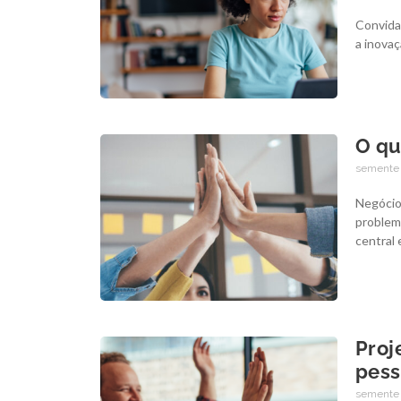
Convida
a inova
O qu
semente
Negócio
problem
central 
Proj
pess
semente