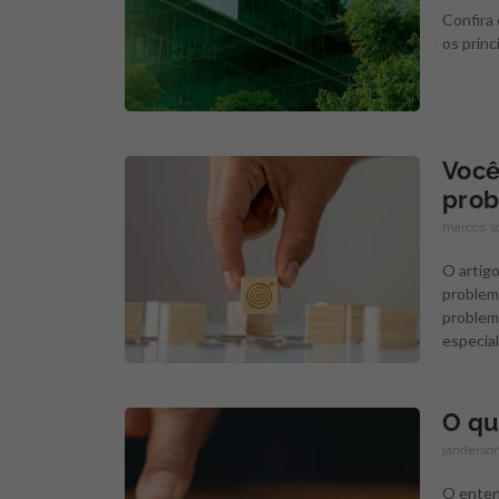
Confira
os princ
Você
prob
marcos s
O artigo
problem
problema
especia
O qu
janderson
O entend