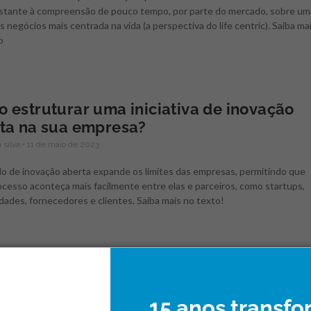
stante à compreensão de pouco tempo, por parte do mercado, sobre um
s negócios mais centrada na vida (a perspectiva do life centric). Saiba ma
o
 estruturar uma iniciativa de inovação
ta na sua empresa?
 silva
11 de maio de 2023
o de inovação aberta expande os limites das empresas, permitindo que
cesso aconteça mais facilmente entre elas e parceiros, como startups,
dades, fornecedores e clientes. Saiba mais no texto!
sinamentos de como valorizar a vida com 
reendedorismo
15 anos transf
 silva
27 de abril de 2023