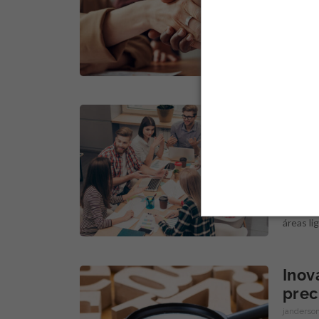
Os desa
propósit
se torn
Cult
de p
semente
A cultu
exclusi
com o u
áreas li
Inov
prec
janderson