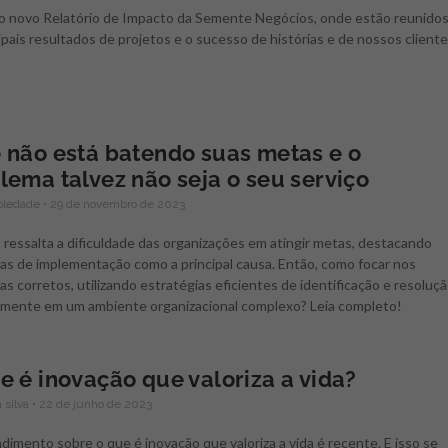
 o novo Relatório de Impacto da Semente Negócios, onde estão reunido
ipais resultados de projetos e o sucesso de histórias e de nossos cliente
 não está batendo suas metas e o
lema talvez não seja o seu serviço
oledade
29 de novembro de 2023
 ressalta a dificuldade das organizações em atingir metas, destacando
as de implementação como a principal causa. Então, como focar nos
s corretos, utilizando estratégias eficientes de identificação e resoluçã
lmente em um ambiente organizacional complexo? Leia completo!
e é inovação que valoriza a vida?
 silva
22 de junho de 2023
imento sobre o que é inovação que valoriza a vida é recente. E isso se