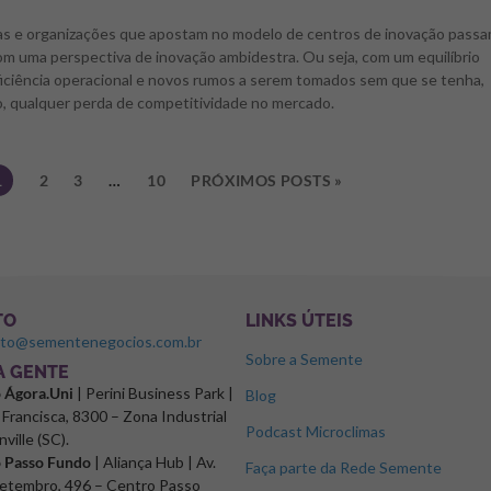
s e organizações que apostam no modelo de centros de inovação pass
com uma perspectiva de inovação ambidestra. Ou seja, com um equilíbrio
ficiência operacional e novos rumos a serem tomados sem que se tenha,
o, qualquer perda de competitividade no mercado.
1
2
3
…
10
PRÓXIMOS POSTS »
TO
LINKS ÚTEIS
ato@sementenegocios.com.br
Sobre a Semente
 A GENTE
o Ágora.Uni
| Perini Business Park |
Blog
Francisca, 8300 – Zona Industrial
Podcast Microclimas
nville (SC).
o Passo Fundo
| Aliança Hub | Av.
Faça parte da Rede Semente
etembro, 496 – Centro Passo