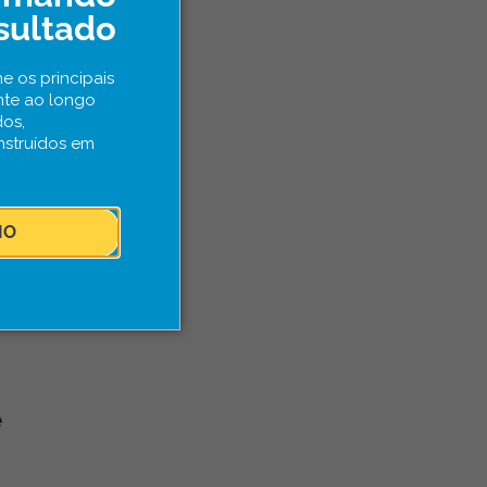
sultado
os
e os principais
nte ao longo
dos,
nstruídos em
IO
da
ê