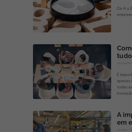
De A a Z
empreen
Como
tudo
semente
É import
apenas 
todas a
inovaçã
A im
em e
sonara
8