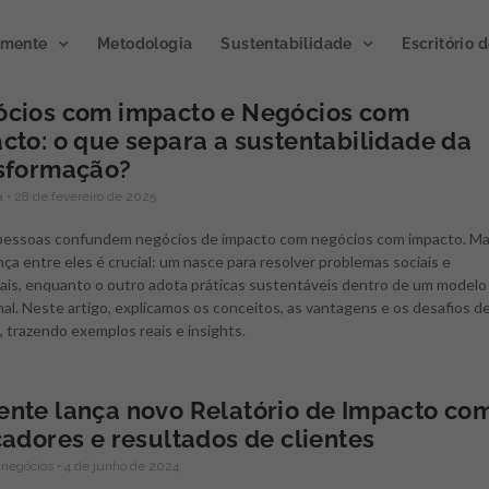
emente
Metodologia
Sustentabilidade
Escritório 
cios com impacto e Negócios com
cto: o que separa a sustentabilidade da
Publicação
sformação?
Podcast
impacto 20
ta
28 de fevereiro de 2025
Microclimas
pessoas confundem negócios de impacto com negócios com impacto. M
A publicação divulga
nça entre eles é crucial: um nasce para resolver problemas sociais e
Gerando atmosferas de
resultados de ações e at
ais, enquanto o outro adota práticas sustentáveis dentro de um modelo
inovação.
Novo programa da
de inovação gerados po
nal. Neste artigo, explicamos os conceitos, as vantagens e os desafios d
Semente, já disponível para
de programas e proj
 trazendo exemplos reais e insights.
ouvir no Spotify.
executados junto a clie
parceiros.
nte lança novo Relatório de Impacto co
CLIQUE E OUÇA
cadores e resultados de clientes
ACESSE AGORA
 negócios
4 de junho de 2024