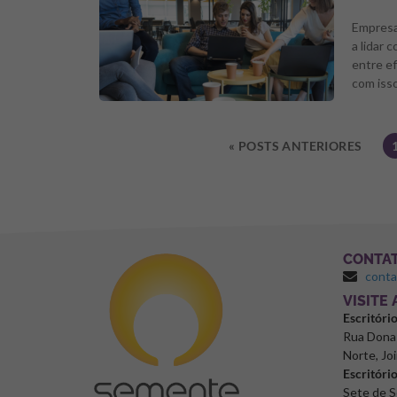
Empresa
a lidar 
entre e
com iss
« POSTS ANTERIORES
CONTA
cont
⁠VISITE
Escritóri
Rua Dona 
Norte, Joi
Escritóri
Sete de S