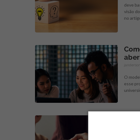
deve ba
visão do
no artig
Como
aber
janderson
O model
esse pro
universi
5 en
emp
janderson