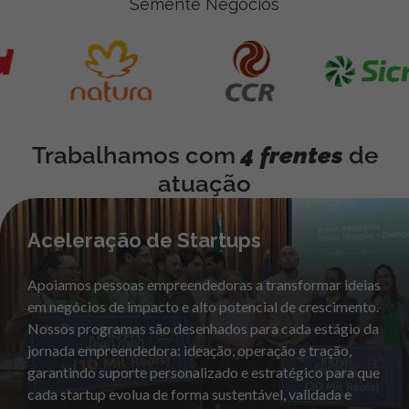
Semente Negócios
Trabalhamos com
4 frentes
de
atuação
Aceleração de Startups
Apoiamos pessoas empreendedoras a transformar ideias
em negócios de impacto e alto potencial de crescimento.
Nossos programas são desenhados para cada estágio da
jornada empreendedora: ideação, operação e tração,
garantindo suporte personalizado e estratégico para que
cada startup evolua de forma sustentável, validada e