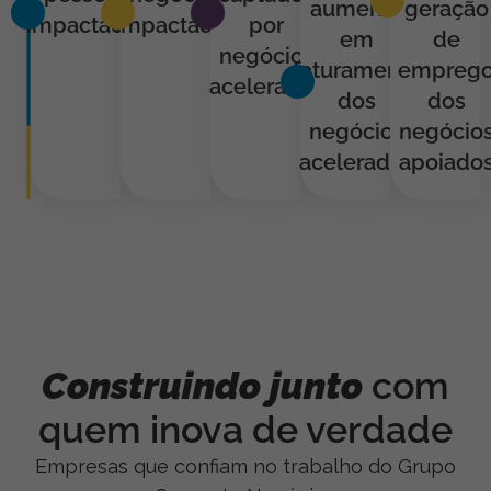
aumento
geração
impactadas
impactados
por
em
de
negócios
faturamento
empreg
acelerados
dos
dos
negócios
negócio
acelerados
apoiado
Construindo junto
com
quem inova de verdade
Empresas que confiam no trabalho do Grupo