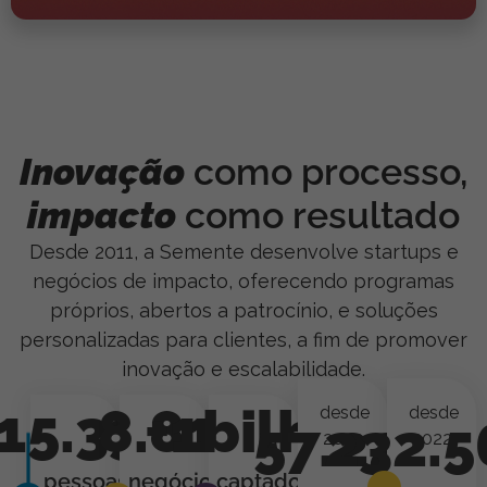
Inovação
como processo,
impacto
como resultado
Desde 2011, a Semente desenvolve startups e
negócios de impacto, oferecendo programas
próprios, abertos a patrocínio, e soluções
personalizadas para clientes, a fim de promover
inovação e escalabilidade.
15.330
8.818
+
1
bilhão
desde
desde
57.22
232.5
%
2022
2022
pessoas
negócios
captados