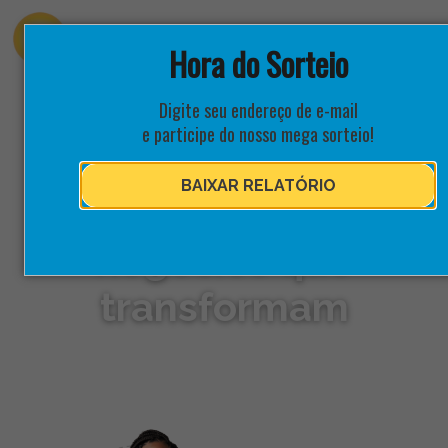
Hora do Sorteio
Digite seu endereço de e-mail
e participe do nosso mega sorteio!
BAIXAR RELATÓRIO
Aceleramos
negócios que
transformam
Somos uma das maiores aceleradoras do país
e o grupo por trás do Instituto Cória e da Eleva.
Inovação, dados e impacto para impulsionar
empreendedores, empresas e territórios.