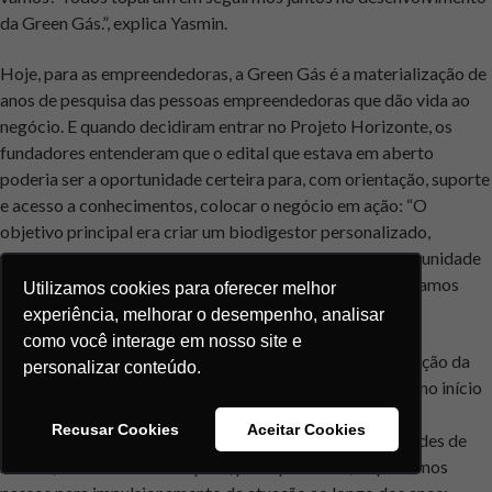
da Green Gás.”, explica Yasmin.
Hoje, para as empreendedoras, a Green Gás é a materialização de
anos de pesquisa das pessoas empreendedoras que dão vida ao
negócio. E quando decidiram entrar no Projeto Horizonte, os
fundadores entenderam que o edital que estava em aberto
poderia ser a oportunidade certeira para, com orientação, suporte
e acesso a conhecimentos, colocar o negócio em ação: “O
objetivo principal era criar um biodigestor personalizado,
aprofundar os nossos conhecimentos, aproveitar a oportunidade
que estava sendo dada pelos consultores da Semente e vamos
Utilizamos cookies para oferecer melhor
colocar o negócio na rua”, comenta Isabela Souza.
experiência, melhorar o desempenho, analisar
como você interage em nosso site e
As empreendedoras destacam os aprendizados e a evolução da
personalizar conteúdo.
Green Gás desde a entrada no programa: o negócio, que no início
de 2021, estava no estágio de ideação, foi sendo melhor
Recusar Cookies
Aceitar Cookies
desenhado, compreendido o público-alvo, as possibilidades de
receita, as formas de atuação e, principalmente, os próximos