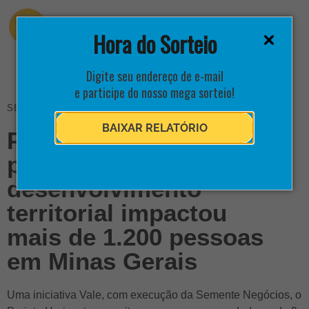
Hora do Sorteio
Digite seu endereço de e-mail
e participe do nosso mega sorteio!
SEMENTE & VALE APRESENTAM
BAIXAR RELATÓRIO
Projeto Horizonte:
programa de
desenvolvimento
territorial impactou
mais de 1.200 pessoas
em Minas Gerais
Uma iniciativa Vale, com execução da Semente Negócios, o