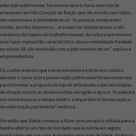
educação patrimonial. Na mesma época, havia uma loja de
artesanato em São Gonçalo do Bação que, de acordo com Vânia,
não expressava a identidade local: “as pessoas compravam
contas, tecidos impressos… era mais um ‘industrianato’, e nós
sabíamos da riqueza do trabalho manual, da cultura que envolve
esse fazer manual tão característico dessa comunidade fundada
no século 18, tão envolvida com o jeito mineiro de ser”, explica a
empreendedora.
Os conhecimentos que a empreendedora entrou em contato
durante o curso sobre preservação patrimonial foram essenciais
para formular a proposta da loja de artesanato e das estratégias
de atração turísticas desenvolvidas na região à época: “A palestra
nos mostrava isso o tempo inteiro: a importância da educação e
da valorização patrimonial”, endossa.
Foi então que Vânia começou a fazer uma pesquisa voltada para a
bainha aberta, um tipo de bordado que já existia em alguns
mostruários em sua casa, guardados pela mãe de Vânia, da época