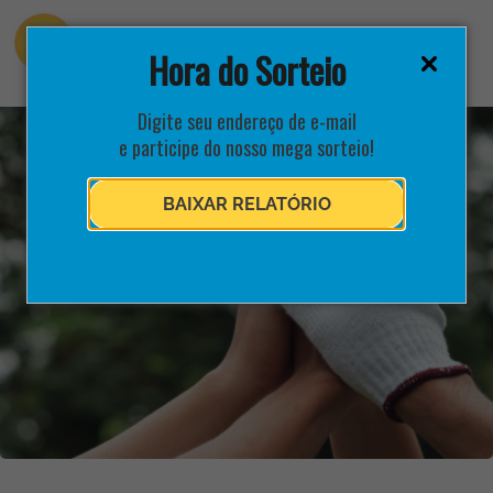
Hora do Sorteio
Digite seu endereço de e-mail
e participe do nosso mega sorteio!
BAIXAR RELATÓRIO