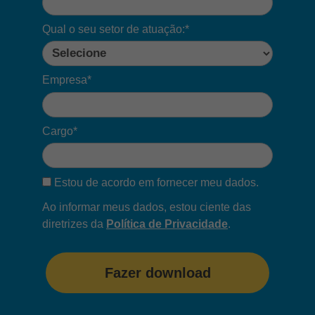
Qual o seu setor de atuação:*
Empresa*
Cargo*
Estou de acordo em fornecer meu dados.
Ao informar meus dados, estou ciente das
diretrizes da
Política de Privacidade
.
Fazer download