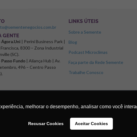
TO
LINKS ÚTEIS
ato@sementenegocios.com.br
Sobre a Semente
 A GENTE
o Ágora.Uni
| Perini Business Park |
Blog
Francisca, 8300 – Zona Industrial
Podcast Microclimas
nville (SC).
o Passo Fundo
| Aliança Hub | Av.
Faça parte da Rede Semente
etembro, 496 – Centro Passo
Trabalhe Conosco
).
experiência, melhorar o desempenho, analisar como você intera
Recusar Cookies
Aceitar Cookies
os.