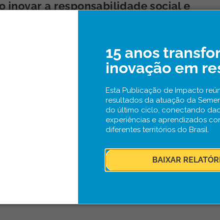
 inovar a responsabilidade social e
ental de uma empresa?
 negócios
28 de novembro de 2019
15 anos transf
 das empresas mudou. O impacto de suas atividades é mais amplo, o que
ma revisão sobre o conceito de responsabilidade social e ambiental.
inovação em re
Esta Publicação de Impacto reún
resultados da atuação da Seme
do último ciclo, conectando da
experiências e aprendizados co
diferentes territórios do Brasil.
BAIXAR RELATÓR