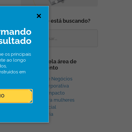
O que você está buscando?
ormando
sultado
e os principais
nte ao longo
Navegue pela área de
dos,
conhecimento
nstruídos em
Aceleração e Negócios
Inovação Corporativa
Inovação e Impacto
IO
Inovação para mulheres
Inovação Social
Sem categoria