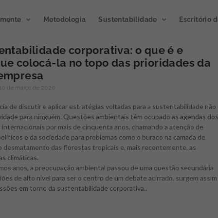
emente
Metodologia
Sustentabilidade
Escritório 
entabilidade corporativa: o que é e
ue colocá-la no topo das prioridades da
Publicação de
 empresa
Podcast
impacto 2023
10 de março de 2020
Microclim
ia de discutir e aplicar estratégias voltadas para a sustentabilidade não
A publicação divulga os
vidade para ninguém. Questões ambientais têm ocupado as agendas do
resultados de ações e atividades
Gerando atmosfera
 internacionais por mais de cinquenta anos, chamando a atenção de
de inovação gerados por meio
inovação.
Novo progra
 políticos e da sociedade para problemas como o buraco na camada de
de programas e projetos
Semente, já disponível
 o desmatamento das florestas tropicais e, mais recentemente, as
executados junto a clientes e
ouvir no Spotify.
s climáticas.
parceiros.
imos anos, a preocupação ambiental passou de uma questão secundária
ões de alto nível para ser o centro de um debate acirrado. surgem assim
CLIQUE E OUÇA
ssões em torno da sustentabilidade corporativa..
ACESSE AGORA