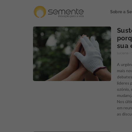
Sobre a S
Sust
porq
sua
luciana
A urgênc
mais no
debates
líderes
ozônio,
mudança
Nos últ
em reuni
as discu