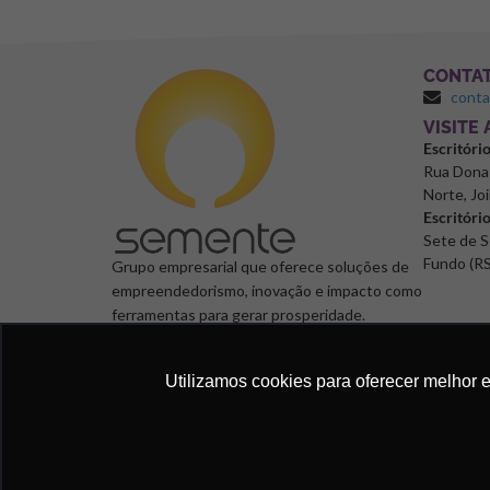
CONTA
cont
⁠VISITE
Escritóri
Rua Dona 
Norte, Joi
Escritóri
Sete de S
Fundo (RS
Grupo empresarial que oferece soluções de
empreendedorismo, inovação e impacto como
ferramentas para gerar prosperidade.
Utilizamos cookies para oferecer melhor 
Semente Negócios, 2024. © Todos os direitos reservad