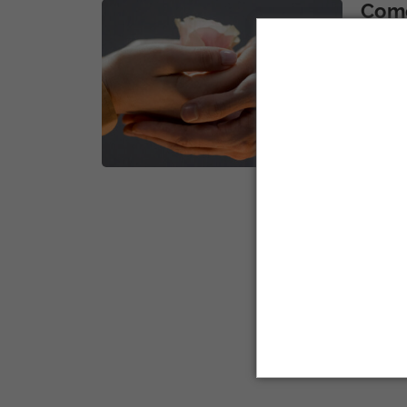
Como
ambi
semente
O papel
requer u