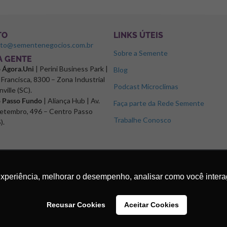
TO
LINKS ÚTEIS
ato@sementenegocios.com.br
Sobre a Semente
 A GENTE
o Ágora.Uni
| Perini Business Park |
Blog
Francisca, 8300 – Zona Industrial
Podcast Microclimas
nville (SC).
o Passo Fundo
| Aliança Hub | Av.
Faça parte da Rede Semente
etembro, 496 – Centro Passo
Trabalhe Conosco
).
experiência, melhorar o desempenho, analisar como você intera
Recusar Cookies
Aceitar Cookies
os.