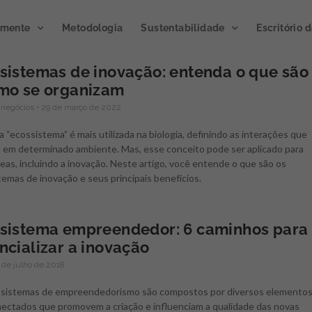
emente
Metodologia
Sustentabilidade
Escritório 
sistemas de inovação: entenda o que são
mo se organizam
Publicação de
 negócios
29 de março de 2022
Podcast
impacto 2023
Microclim
a “ecossistema” é mais utilizada na biologia, definindo as interações que
 em determinado ambiente. Mas, esse conceito pode ser aplicado para
A publicação divulga os
reas, incluindo a inovação. Neste artigo, você entende o que são os
resultados de ações e atividades
Gerando atmosfera
emas de inovação e seus principais benefícios.
de inovação gerados por meio
inovação.
Novo progra
de programas e projetos
Semente, já disponível
executados junto a clientes e
ouvir no Spotify.
sistema empreendedor: 6 caminhos para
parceiros.
ncializar a inovação
CLIQUE E OUÇA
 de julho de 2018
ACESSE AGORA
sistemas de empreendedorismo são compostos por diversos elemento
nectados que promovem a criação e influenciam a qualidade das novas