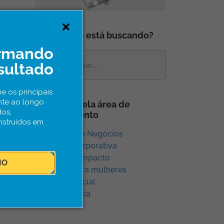
s
O que você está buscando?
ormando
sultado
e os principais
nte ao longo
Navegue pela área de
dos,
conhecimento
nstruídos em
Aceleração e Negócios
Inovação Corporativa
Inovação e Impacto
IO
Inovação para mulheres
Inovação Social
Sem categoria