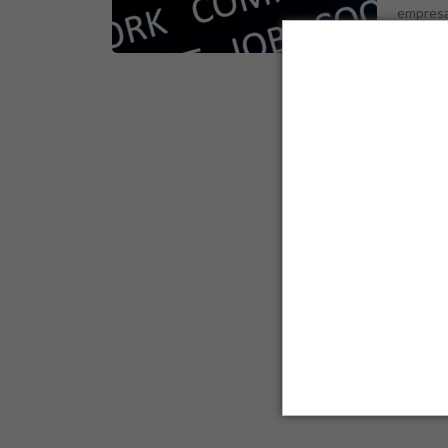
empresa
surgime
para fu
los atra