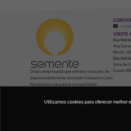
CONTA
cont
⁠VISITE
Escritóri
Rua Dona 
Norte, Joi
Escritóri
Sete de S
Fundo (RS
Grupo empresarial que oferece soluções de
empreendedorismo, inovação e impacto como
ferramentas para gerar prosperidade.
Utilizamos cookies para oferecer melhor 
Semente Negócios, 2024. © Todos os direitos reservad