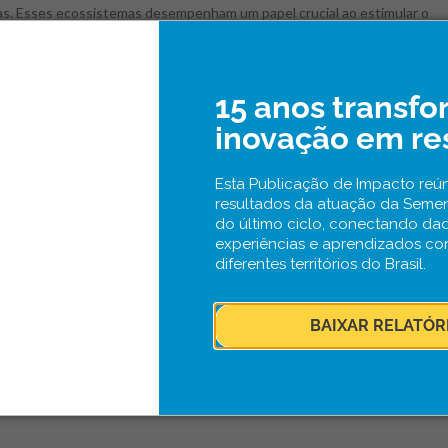
s. Esses ecossistemas desempenham um papel crucial ao estimular o
nto de negócios bem-sucedidos, que servem como modelos inspiradore
turos empreendedores. Conheça diferentes caminhos para potencializa-
vés da inovação.
15 anos transf
inovação em re
Esta Publicação de Impacto reún
resultados da atuação da Seme
do último ciclo, conectando da
experiências e aprendizados co
diferentes territórios do Brasil.
BAIXAR RELATÓR