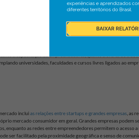
experiências e aprendizados co
tups (como a Semente); e, ainda, condições de telecomunicação, tra
diferentes territórios do Brasil.
BAIXAR RELATÓR
s Humanos
tanto a capacitação de empreendedores, quanto a oferta de traba
emplando universidades, faculdades e cursos livres ligados ao em
mercado inclui
as relações entre startups e grandes empresas
, as 
óprio mercado consumidor em geral. Grandes empresas podem ser
tos, enquanto as redes entre empreendedores permitem o acesso a
ode ser facilitado pela proximidade geográfica e senso de comuni