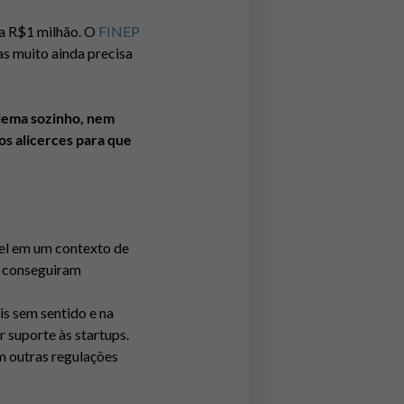
 a R$1 milhão. O
FINEP
s muito ainda precisa
blema sozinho, nem
os alicerces para que
el em um contexto de
e conseguiram
is sem sentido e na
r suporte às startups.
m outras regulações