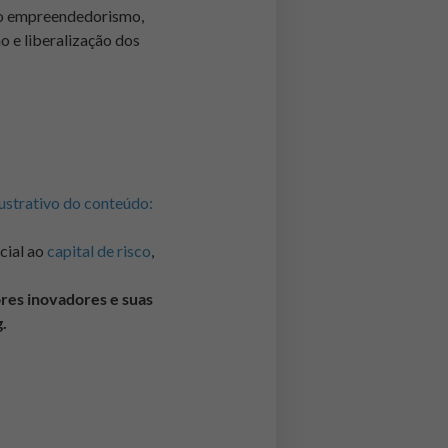
m o empreendedorismo,
o e liberalização dos
cial ao
capital de risco
,
res inovadores e suas
.