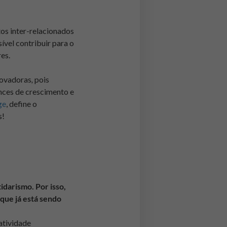
os inter-relacionados
ível contribuir para o
es.
novadoras
,
pois
nces de crescimento e
ge
, define o
s!
idarismo. Por isso,
 que já está sendo
atividade