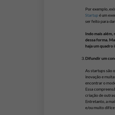
Por exemplo, exi
Startup
é um exem
ser feito para d
Indo mais além, 
dessa forma.
Mai
haja um quadro i
Difundir um conc
As startups são 
inovação e muita
encontrar o mode
Essa compreens
criação de outras
Entretanto, a ma
e/ou muito difíce