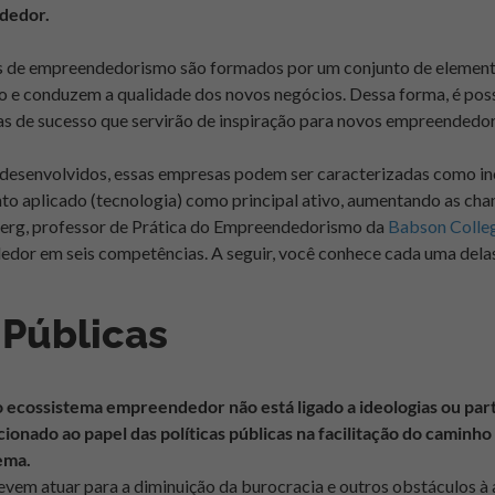
dedor.
s de empreendedorismo são formados por um conjunto de element
o e conduzem a qualidade dos novos negócios. Dessa forma, é poss
s de sucesso que servirão de inspiração para novos empreendedor
desenvolvidos, essas empresas podem ser caracterizadas como i
o aplicado (tecnologia) como principal ativo, aumentando as cha
berg, professor de Prática do Empreendedorismo da
Babson Colle
dor em seis competências. A seguir, você conhece cada uma dela
 Públicas
 ecossistema empreendedor não está ligado a ideologias ou part
ionado ao papel das políticas públicas na facilitação do caminho
ema.
devem atuar para a diminuição da burocracia e outros obstáculos à 