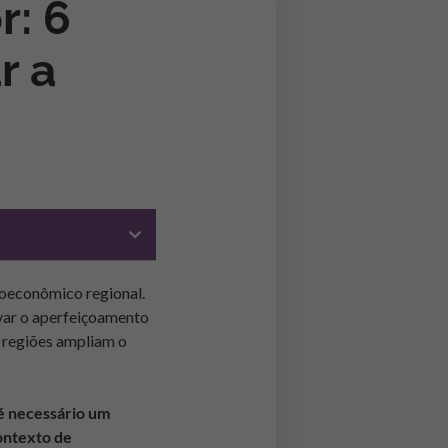
: 6
r a
oeconômico regional.
ivar o aperfeiçoamento
s regiões ampliam o
é necessário um
ontexto de