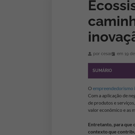
Ecossi
caminh
inovaç
por
cesar
em
19 de
SUMÁRIO
O
empreendedorismo 
Com a aplicação de neg
de produtos e serviços
valor econômico e as m
Entretanto, para que 
contexto que contrib