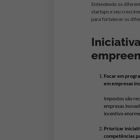
Entendendo os diferen
startups e seu crescim
para fortalecer os dif
Iniciativ
empreen
Focar em progra
em empresas in
I
mpostos são rec
empresas inovado
incentivo enorm
Priorizar inicia
competências pa