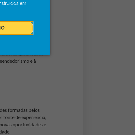
nstruídos em
nsportes, logística,
IO
lhadores qualificados
preendedorismo e à
redes formadas pelos
 fonte de experiência,
 novas oportunidades e
dade.