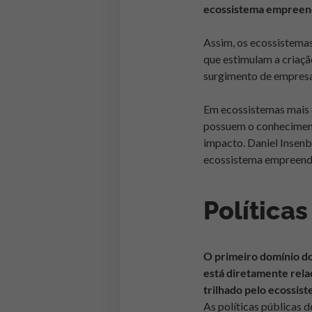
ecossistema empreen
Assim, os ecossistema
que estimulam a criaçã
surgimento de empresa
Em ecossistemas mais 
possuem o conheciment
impacto. Daniel Insen
ecossistema empreende
Políticas
O primeiro domínio do
está diretamente relac
trilhado pelo ecossist
As políticas públicas 