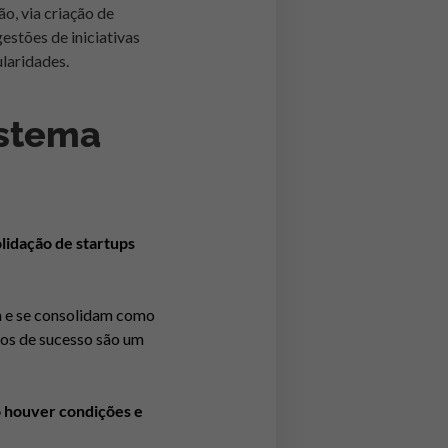
o, via criação de
stões de iniciativas
ularidades.
istema
idação de startups
m e se consolidam como
sos de sucesso são um
do houver condições e