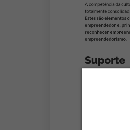
A competência da cultu
totalmente consolidada
Estes são elementos c
empreendedor e, princ
reconhecer empreended
empreendedorismo.
Suporte
Neste ponto do ecoss
apoio aos empreended
condições de infraest
Assim, se encaixam nes
fomentam o empreend