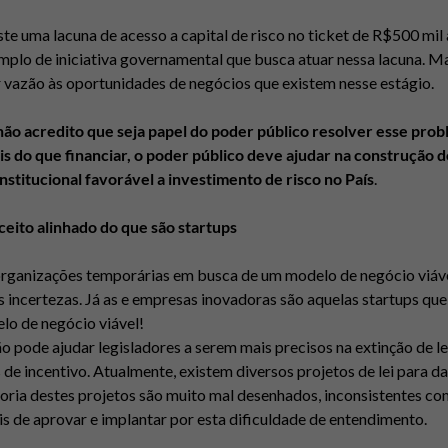
ste uma lacuna de acesso a capital de risco no ticket de R$500 mil
plo de iniciativa governamental que busca atuar nessa lacuna. Ma
ar vazão às oportunidades de negócios que existem nesse estágio.
não acredito que seja papel do poder público resolver esse pro
s do que financiar, o poder público deve ajudar na construção d
nstitucional favorável a investimento de risco no País
.
eito alinhado do que são startups
organizações temporárias em busca de um modelo de negócio viáv
s incertezas. Já as e empresas inovadoras são aquelas startups qu
lo de negócio viável!
ão
pode ajudar legisladores a serem mais precisos na extinção de le
 de incentivo. Atualmente, existem diversos projetos de lei para da
ioria destes projetos são muito mal desenhados, inconsistentes co
is de aprovar e implantar por esta dificuldade de entendimento.