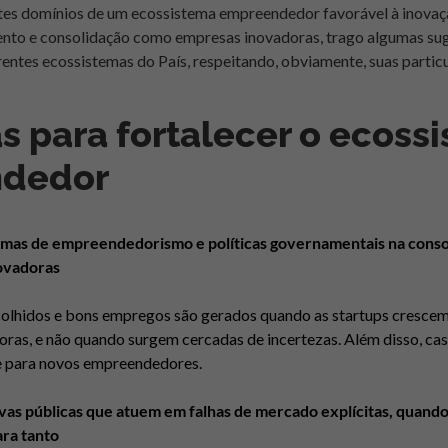
tes domínios de um ecossistema empreendedor favorável à inovaçã
ento e consolidação como empresas inovadoras, trago algumas suge
erentes ecossistemas do País, respeitando,
obviamente, suas partic
as para fortalecer o ecoss
dedor
mas de empreendedorismo e políticas governamentais na consol
ovadoras
olhidos e bons empregos são gerados quando as startups cresce
ras, e não quando surgem cercadas de incertezas. Além disso, ca
e para novos empreendedores.
tivas públicas que atuem em falhas de mercado explícitas, quan
ra tanto