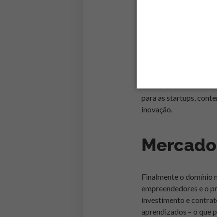
especializados em star
energia e segurança.
Recurso
Nesse domínio entram 
para as startups, cont
inovação.
Mercado
Finalmente o domínio 
empreendedores e o pr
investimento e contra
aprendizados – o que p