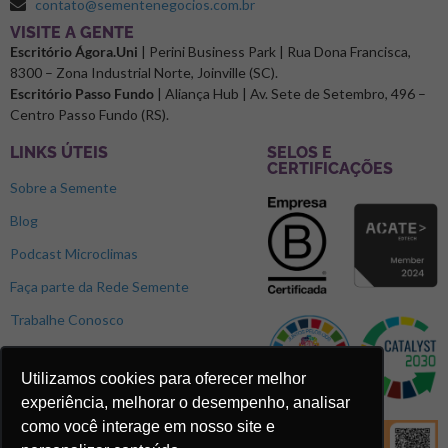
contato@sementenegocios.com.br
⁠VISITE A GENTE
Escritório Ágora.Uni
| Perini Business Park | Rua Dona Francisca,
8300 – Zona Industrial Norte, Joinville (SC).
Escritório Passo Fundo
| Aliança Hub | Av. Sete de Setembro, 496 –
Centro Passo Fundo (RS).
LINKS ÚTEIS
SELOS E
CERTIFICAÇÕES
Sobre a Semente
Blog
Podcast Microclimas
Faça parte da Rede Semente
Trabalhe Conosco
Utilizamos cookies para oferecer melhor
experiência, melhorar o desempenho, analisar
como você interage em nosso site e