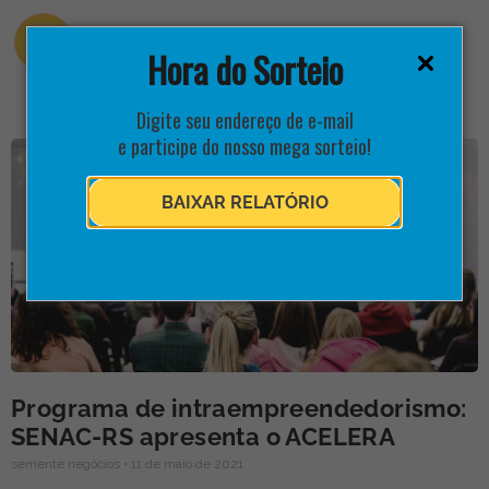
Hora do Sorteio
Digite seu endereço de e-mail
e participe do nosso mega sorteio!
BAIXAR RELATÓRIO
Programa de intraempreendedorismo:
SENAC-RS apresenta o ACELERA
semente negócios
11 de maio de 2021