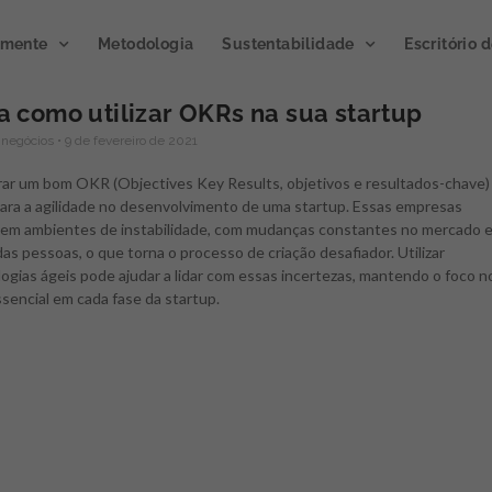
emente
Metodologia
Sustentabilidade
Escritório 
a como utilizar OKRs na sua startup
 negócios
9 de fevereiro de 2021
Publicação de
Podcast
rar um bom OKR (Objectives Key Results, objetivos e resultados-chave)
impacto 2023
para a agilidade no desenvolvimento de uma startup. Essas empresas
Microclim
em ambientes de instabilidade, com mudanças constantes no mercado 
A publicação divulga os
das pessoas, o que torna o processo de criação desafiador. Utilizar
resultados de ações e atividades
Gerando atmosfera
gias ágeis pode ajudar a lidar com essas incertezas, mantendo o foco n
sencial em cada fase da startup.
de inovação gerados por meio
inovação.
Novo progra
de programas e projetos
Semente, já disponível
executados junto a clientes e
ouvir no Spotify.
parceiros.
CLIQUE E OUÇA
ACESSE AGORA