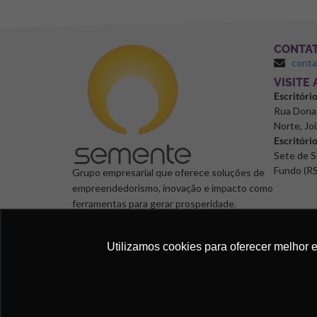
CONTA
cont
⁠VISITE
Escritóri
Rua Dona 
Norte, Joi
Escritóri
Sete de S
Fundo (RS
Grupo empresarial que oferece soluções de
empreendedorismo, inovação e impacto como
ferramentas para gerar prosperidade.
Utilizamos cookies para oferecer melhor 
Semente Negócios, 2024. © Todos os direitos reservad