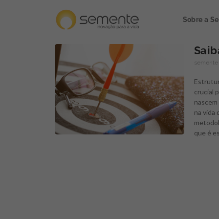
Sobre a S
Saib
semente
Estrutu
crucial 
nascem 
na vida 
metodolo
que é es