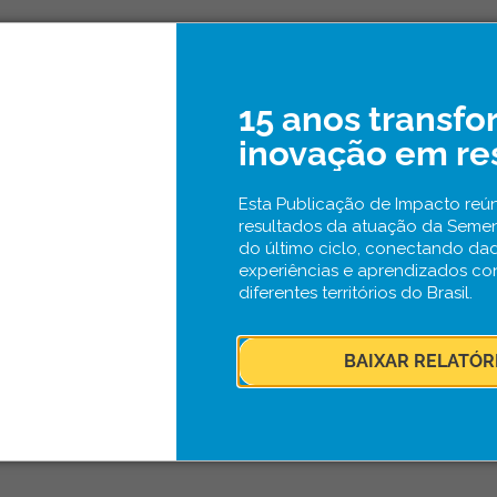
15 anos transf
inovação em re
Esta Publicação de Impacto reún
resultados da atuação da Seme
do último ciclo, conectando da
experiências e aprendizados co
diferentes territórios do Brasil.
BAIXAR RELATÓR