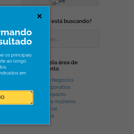
O que você está buscando?
ormando
sultado
e os principais
nte ao longo
Navegue pela área de
dos,
conhecimento
nstruídos em
Aceleração e Negócios
Inovação Corporativa
Inovação e Impacto
IO
Inovação para mulheres
Inovação Social
Sem categoria