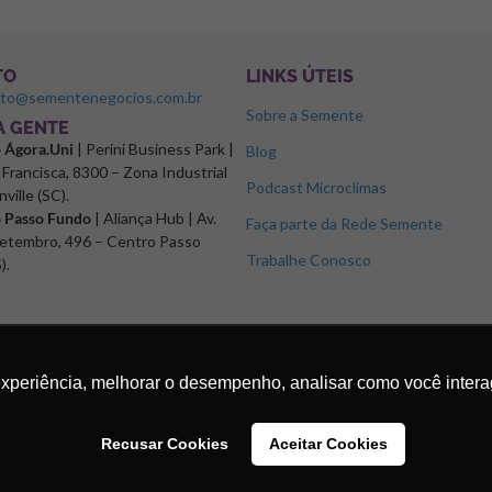
TO
LINKS ÚTEIS
ato@sementenegocios.com.br
Sobre a Semente
 A GENTE
o Ágora.Uni
| Perini Business Park |
Blog
Francisca, 8300 – Zona Industrial
Podcast Microclimas
nville (SC).
o Passo Fundo
| Aliança Hub | Av.
Faça parte da Rede Semente
etembro, 496 – Centro Passo
Trabalhe Conosco
).
experiência, melhorar o desempenho, analisar como você intera
Recusar Cookies
Aceitar Cookies
os.