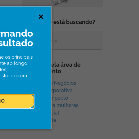
O que você está buscando?
ormando
sultado
e os principais
nte ao longo
Navegue pela área de
dos,
conhecimento
nstruídos em
Aceleração e Negócios
Inovação Corporativa
Inovação e Impacto
IO
Inovação para mulheres
Inovação Social
Sem categoria