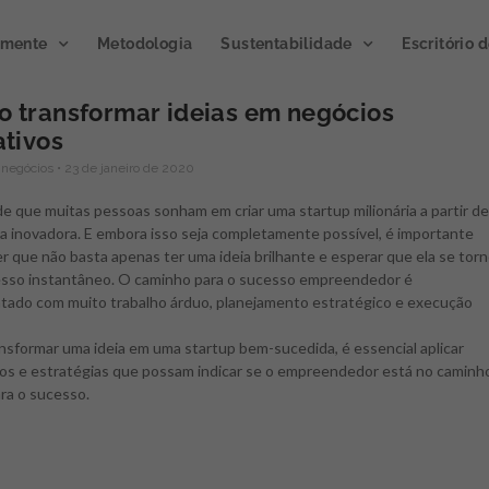
emente
Metodologia
Sustentabilidade
Escritório 
 transformar ideias em negócios
ativos
Publicação de
 negócios
23 de janeiro de 2020
Podcast
impacto 2023
Microclim
e que muitas pessoas sonham em criar uma startup milionária a partir de
ia inovadora. E embora isso seja completamente possível, é importante
A publicação divulga os
 que não basta apenas ter uma ideia brilhante e esperar que ela se tor
resultados de ações e atividades
Gerando atmosfera
sso instantâneo. O caminho para o sucesso empreendedor é
de inovação gerados por meio
inovação.
Novo progra
tado com muito trabalho árduo, planejamento estratégico e execução
de programas e projetos
Semente, já disponível
executados junto a clientes e
ouvir no Spotify.
nsformar uma ideia em uma startup bem-sucedida, é essencial aplicar
parceiros.
os e estratégias que possam indicar se o empreendedor está no caminh
ra o sucesso.
CLIQUE E OUÇA
ACESSE AGORA