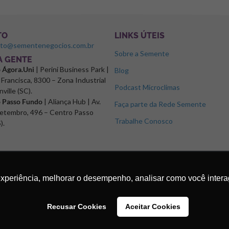
TO
LINKS ÚTEIS
ato@sementenegocios.com.br
Sobre a Semente
 A GENTE
o Ágora.Uni
| Perini Business Park |
Blog
Francisca, 8300 – Zona Industrial
Podcast Microclimas
nville (SC).
o Passo Fundo
| Aliança Hub | Av.
Faça parte da Rede Semente
etembro, 496 – Centro Passo
Trabalhe Conosco
).
experiência, melhorar o desempenho, analisar como você intera
Recusar Cookies
Aceitar Cookies
os.