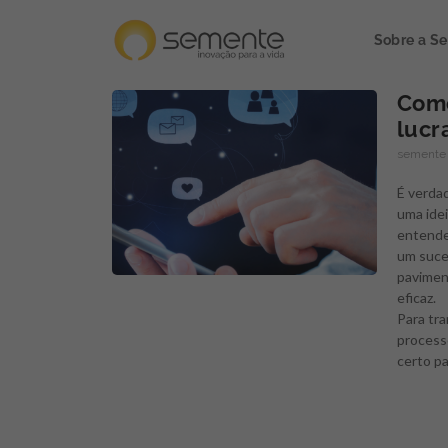
Sobre a S
Como
lucr
semente
É verdad
uma ide
entender
um suce
pavimen
eficaz.
Para tra
process
certo pa