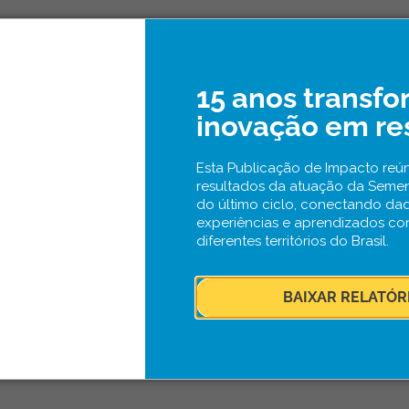
15 anos transf
inovação em re
Esta Publicação de Impacto reún
resultados da atuação da Seme
do último ciclo, conectando da
experiências e aprendizados co
diferentes territórios do Brasil.
BAIXAR RELATÓR