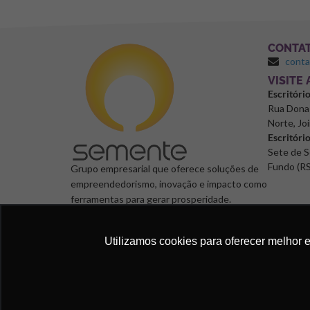
CONTA
cont
⁠VISITE
Escritóri
Rua Dona 
Norte, Joi
Escritóri
Sete de S
Fundo (RS
Grupo empresarial que oferece soluções de
empreendedorismo, inovação e impacto como
ferramentas para gerar prosperidade.
Utilizamos cookies para oferecer melhor 
Semente Negócios, 2024. © Todos os direitos reservad