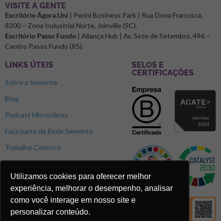
⁠VISITE A GENTE
Escritório Ágora.Uni
| Perini Business Park | Rua Dona Francisca,
8300 – Zona Industrial Norte, Joinville (SC).
Escritório Passo Fundo
| Aliança Hub | Av. Sete de Setembro, 496 –
Centro Passo Fundo (RS).
LINKS ÚTEIS
SELOS E
CERTIFICAÇÕES
Sobre a Semente
Blog
Podcast Microclimas
Faça parte da Rede Semente
Trabalhe Conosco
Utilizamos cookies para oferecer melhor
experiência, melhorar o desempenho, analisar
como você interage em nosso site e
personalizar conteúdo.