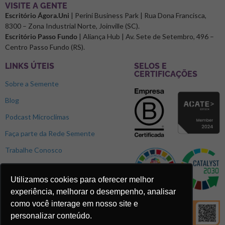
⁠VISITE A GENTE
Escritório Ágora.Uni
| Perini Business Park | Rua Dona Francisca,
8300 – Zona Industrial Norte, Joinville (SC).
Escritório Passo Fundo
| Aliança Hub | Av. Sete de Setembro, 496 –
Centro Passo Fundo (RS).
LINKS ÚTEIS
SELOS E
CERTIFICAÇÕES
Sobre a Semente
Blog
Podcast Microclimas
Faça parte da Rede Semente
Trabalhe Conosco
Utilizamos cookies para oferecer melhor
experiência, melhorar o desempenho, analisar
como você interage em nosso site e
personalizar conteúdo.