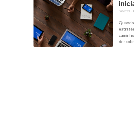
inic
marcel
1
Quando 
estratég
caminho
descobri