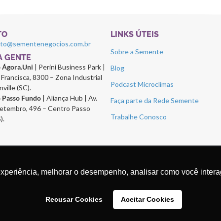
TO
LINKS ÚTEIS
ato@sementenegocios.com.br
Sobre a Semente
 A GENTE
o Ágora.Uni
| Perini Business Park |
Blog
Francisca, 8300 – Zona Industrial
Podcast Microclimas
nville (SC).
o Passo Fundo
| Aliança Hub | Av.
Faça parte da Rede Semente
etembro, 496 – Centro Passo
Trabalhe Conosco
).
experiência, melhorar o desempenho, analisar como você intera
Recusar Cookies
Aceitar Cookies
os.