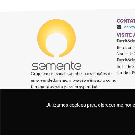
CONTA
cont
⁠VISITE
Escritóri
Rua Dona 
Norte, Joi
Escritóri
Sete de S
Fundo (RS
Grupo empresarial que oferece soluções de
empreendedorismo, inovação e impacto como
ferramentas para gerar prosperidade.
Utilizamos cookies para oferecer melhor 
Semente Negócios, 2024. © Todos os direitos reservad