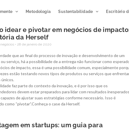
emente
Metodologia
Sustentabilidade
Escritório 
 idear e pivotar em negócios de impacto
stória da Herself
Publicação
 negócios
28 de janeiro de 2020
Podcast
impacto 20
Microclimas
verdade que ao final do processo de inovação e desenvolvimento de um
ou serviço, há a possibilidade de a entrega não funcionar como esperado
A publicação divulga
ócios de impacto, essa é uma possibilidade comum, especialmente porq
Gerando atmosferas de
resultados de ações e at
vezes estão testando novos tipos de produtos ou serviços que enfrent
inovação.
Novo programa da
de inovação gerados po
 únicos.
Semente, já disponível para
de programas e proj
lidade faz parte do contexto da inovação, e é por isso que os
ouvir no Spotify.
executados junto a clie
dedores devem estar preparados para lidar com resultados inesperado
parceiros.
 capazes de ajustar suas estratégias conforme necessário. Isso é
do como “pivotar”.Conheça o case da Herself.
CLIQUE E OUÇA
ACESSE AGORA
tagem em startups: um guia para