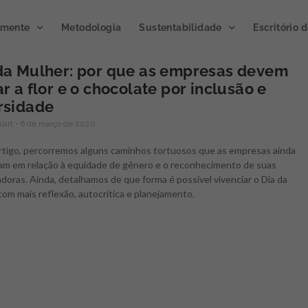
emente
Metodologia
Sustentabilidade
Escritório 
da Mulher: por que as empresas devem
ar a flor e o chocolate por inclusão e
Publicação de
rsidade
Podcast
impacto 2023
ulart
6 de março de 2020
Microclim
rtigo, percorremos alguns caminhos tortuosos que as empresas ainda
A publicação divulga os
am em relação à equidade de gênero e o reconhecimento de suas
resultados de ações e atividades
Gerando atmosfera
doras. Ainda, detalhamos de que forma é possível vivenciar o Dia da
de inovação gerados por meio
inovação.
Novo progra
om mais reflexão, autocrítica e planejamento.
de programas e projetos
Semente, já disponível
executados junto a clientes e
ouvir no Spotify.
parceiros.
CLIQUE E OUÇA
ACESSE AGORA