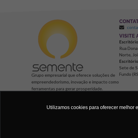
CONTA
cont
⁠VISITE
Escritóri
Rua Dona 
Norte, Joi
Escritóri
Sete de S
Fundo (RS
Grupo empresarial que oferece soluções de
empreendedorismo, inovação e impacto como
ferramentas para gerar prosperidade.
Utilizamos cookies para oferecer melhor 
Semente Negócios, 2024. © Todos os direitos reservad