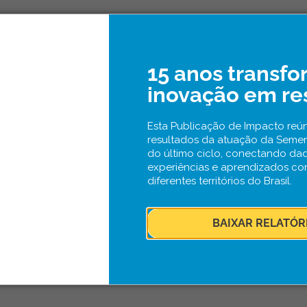
15 anos transf
inovação em re
Esta Publicação de Impacto reún
resultados da atuação da Seme
do último ciclo, conectando da
experiências e aprendizados co
diferentes territórios do Brasil.
BAIXAR RELATÓR