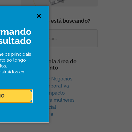
O que você está buscando?
ormando
sultado
e os principais
nte ao longo
Navegue pela área de
dos,
conhecimento
nstruídos em
Aceleração e Negócios
Inovação Corporativa
Inovação e Impacto
IO
Inovação para mulheres
Inovação Social
Sem categoria