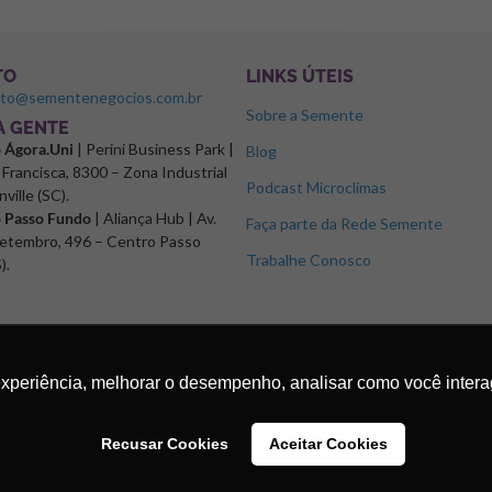
TO
LINKS ÚTEIS
ato@sementenegocios.com.br
Sobre a Semente
 A GENTE
o Ágora.Uni
| Perini Business Park |
Blog
Francisca, 8300 – Zona Industrial
Podcast Microclimas
nville (SC).
o Passo Fundo
| Aliança Hub | Av.
Faça parte da Rede Semente
etembro, 496 – Centro Passo
Trabalhe Conosco
).
experiência, melhorar o desempenho, analisar como você intera
Recusar Cookies
Aceitar Cookies
os.