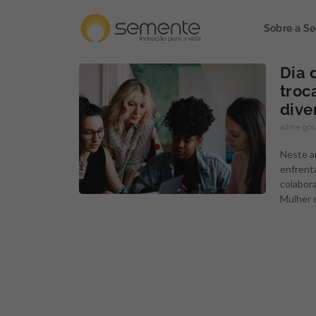
Sobre a S
Dia 
troc
dive
alline go
Neste a
enfrent
colabora
Mulher c