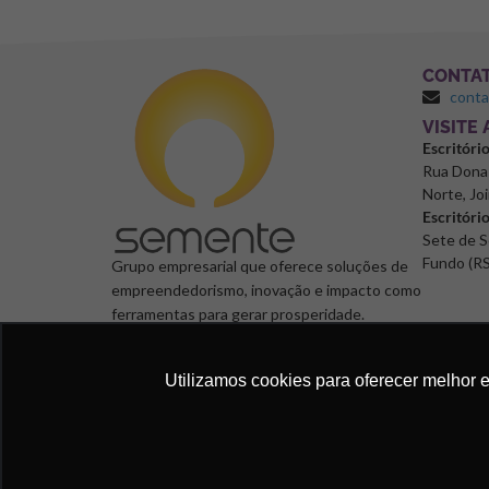
CONTA
cont
⁠VISITE
Escritóri
Rua Dona 
Norte, Joi
Escritóri
Sete de S
Fundo (RS
Grupo empresarial que oferece soluções de
empreendedorismo, inovação e impacto como
ferramentas para gerar prosperidade.
Utilizamos cookies para oferecer melhor 
Semente Negócios, 2024. © Todos os direitos reservad