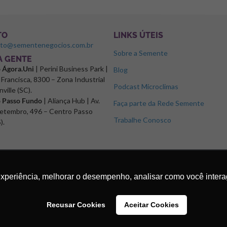
TO
LINKS ÚTEIS
ato@sementenegocios.com.br
Sobre a Semente
 A GENTE
o Ágora.Uni
| Perini Business Park |
Blog
Francisca, 8300 – Zona Industrial
Podcast Microclimas
nville (SC).
o Passo Fundo
| Aliança Hub | Av.
Faça parte da Rede Semente
etembro, 496 – Centro Passo
Trabalhe Conosco
).
experiência, melhorar o desempenho, analisar como você intera
Recusar Cookies
Aceitar Cookies
os.