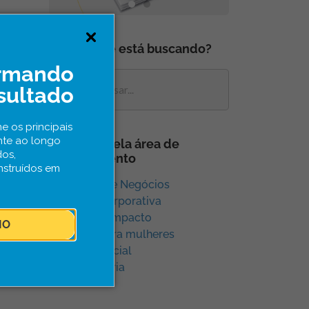
O que você está buscando?
ormando
sultado
e os principais
nte ao longo
Navegue pela área de
dos,
conhecimento
nstruídos em
Aceleração e Negócios
Inovação Corporativa
Inovação e Impacto
IO
Inovação para mulheres
Inovação Social
Sem categoria