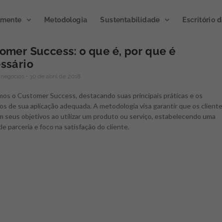
emente
Metodologia
Sustentabilidade
Escritório 
omer Success: o que é, por que é
ssário
Publicação de
 negócios
30 de abril de 2018
Podcast
impacto 2023
Microclim
mos o Customer Success, destacando suas principais práticas e os
os de sua aplicação adequada. A metodologia visa garantir que os client
A publicação divulga os
m seus objetivos ao utilizar um produto ou serviço, estabelecendo uma
resultados de ações e atividades
Gerando atmosfera
de parceria e foco na satisfação do cliente.
de inovação gerados por meio
inovação.
Novo progra
de programas e projetos
Semente, já disponível
executados junto a clientes e
ouvir no Spotify.
parceiros.
CLIQUE E OUÇA
ACESSE AGORA