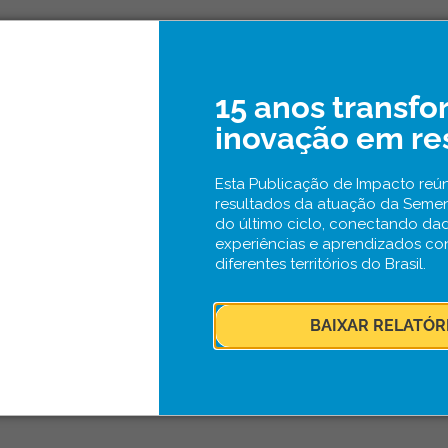
15 anos transf
inovação em re
Esta Publicação de Impacto reún
resultados da atuação da Seme
do último ciclo, conectando da
experiências e aprendizados co
diferentes territórios do Brasil.
BAIXAR RELATÓR