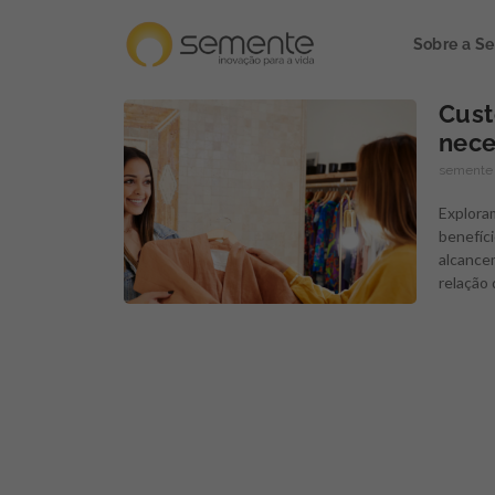
Sobre a S
Cust
nece
semente
Explora
benefíci
alcance
relação 