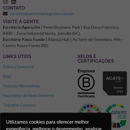
CONTATO
contato@sementenegocios.com.br
⁠VISITE A GENTE
Escritório Ágora.Uni
| Perini Business Park | Rua Dona Francisca,
8300 – Zona Industrial Norte, Joinville (SC).
Escritório Passo Fundo
| Aliança Hub | Av. Sete de Setembro, 496 –
Centro Passo Fundo (RS).
LINKS ÚTEIS
SELOS E
CERTIFICAÇÕES
Sobre a Semente
Blog
Podcast Microclimas
Faça parte da Rede Semente
Trabalhe Conosco
Utilizamos cookies para oferecer melhor
experiência, melhorar o desempenho, analisar