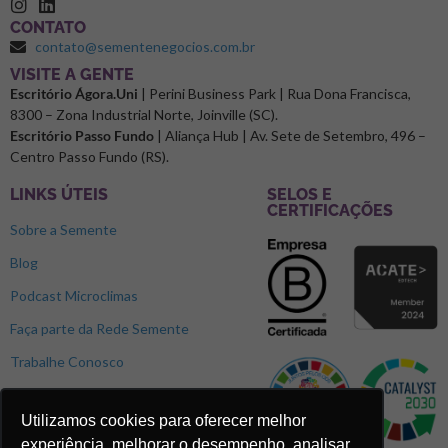
CONTATO
contato@sementenegocios.com.br
⁠VISITE A GENTE
Escritório Ágora.Uni
| Perini Business Park | Rua Dona Francisca,
8300 – Zona Industrial Norte, Joinville (SC).
Escritório Passo Fundo
| Aliança Hub | Av. Sete de Setembro, 496 –
Centro Passo Fundo (RS).
LINKS ÚTEIS
SELOS E
CERTIFICAÇÕES
Sobre a Semente
Blog
Podcast Microclimas
Faça parte da Rede Semente
Trabalhe Conosco
Utilizamos cookies para oferecer melhor
experiência, melhorar o desempenho, analisar