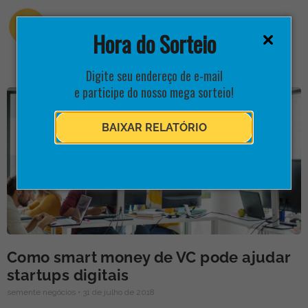
Hora do Sorteio
Digite seu endereço de e-mail
e participe do nosso mega sorteio!
BAIXAR RELATÓRIO
Como smart money de VC pode ajudar
startups digitais
semente negócios
31 de julho de 2018