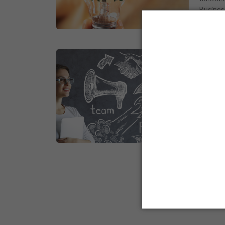
Busines
Dia 
josy san
O empre
brasile
queremo