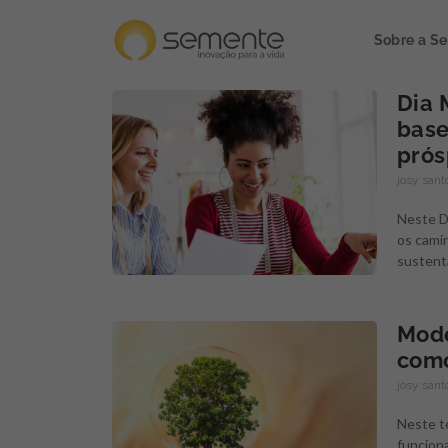
Sobre a S
Dia 
base
prós
josy san
Neste D
os cami
sustent
Mode
como
josy san
Neste t
funciona