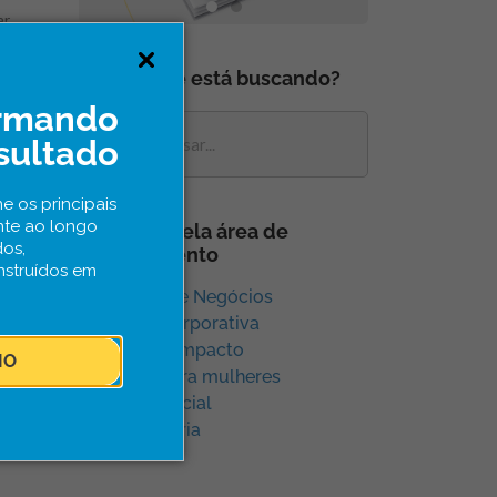
r.
O que você está buscando?
ormando
sultado
e os principais
nte ao longo
Navegue pela área de
dos,
conhecimento
nstruídos em
Aceleração e Negócios
Inovação Corporativa
Inovação e Impacto
IO
Inovação para mulheres
Inovação Social
Sem categoria