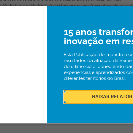
s Model Canvas, Modelo C. Saiba tudo – e como a Semente pode te ajuda
15 anos transf
do Empreendedorismo Feminino
inovação em re
tos
19 de novembro de 2020
endedorismo feminino é hoje uma das maiores forças da economia
Esta Publicação de Impacto reún
ira, segundo o estudo. No dia mundial do empreendedorismo feminino,
resultados da atuação da Seme
s celebrar com essas mulheres que seguem superando desafios!
do último ciclo, conectando da
experiências e aprendizados co
diferentes territórios do Brasil.
BAIXAR RELATÓR