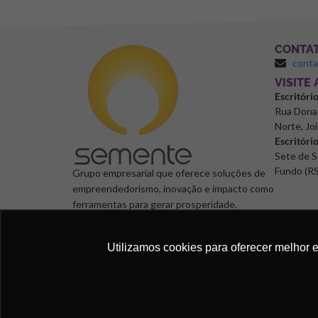
CONTA
cont
⁠VISITE
Escritóri
Rua Dona 
Norte, Joi
Escritóri
Sete de S
Fundo (RS
Grupo empresarial que oferece soluções de
empreendedorismo, inovação e impacto como
ferramentas para gerar prosperidade.
Utilizamos cookies para oferecer melhor 
Semente Negócios, 2024. © Todos os direitos reservad