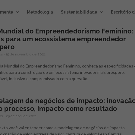
emente
Metodologia
Sustentabilidade
Escritório 
Mundial do Empreendedorismo Feminino:
s para um ecossistema empreendedor
Publicação de
pero
Podcast
impacto 2023
tos
19 de novembro de 2021
Microclim
ia Mundial do Empreendedorismo Feminino, conheça as especificidades 
A publicação divulga os
nhos para a construção de um ecossistema inovador mais próspero,
resultados de ações e atividades
Gerando atmosfera
ável, inclusivo e compromissado com a questão.
de inovação gerados por meio
inovação.
Novo progra
de programas e projetos
Semente, já disponível
executados junto a clientes e
ouvir no Spotify.
lagem de negócios de impacto: inovaçã
parceiros.
 processo, impacto como resultado
CLIQUE E OUÇA
tos
29 de abril de 2021
ACESSE AGORA
exto você vai entender como a modelagem de negócios de impacto
: criação de valor, entrega de valor, captura de valor; Lean Canvas,