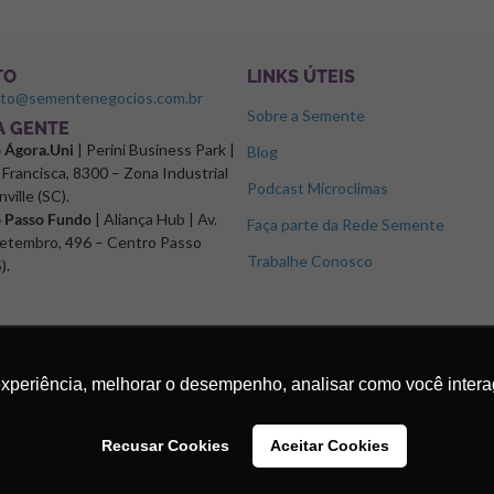
TO
LINKS ÚTEIS
ato@sementenegocios.com.br
Sobre a Semente
 A GENTE
o Ágora.Uni
| Perini Business Park |
Blog
Francisca, 8300 – Zona Industrial
Podcast Microclimas
nville (SC).
o Passo Fundo
| Aliança Hub | Av.
Faça parte da Rede Semente
etembro, 496 – Centro Passo
Trabalhe Conosco
).
experiência, melhorar o desempenho, analisar como você intera
Recusar Cookies
Aceitar Cookies
os.