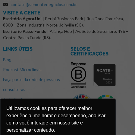
contato@sementenegocios.com.br
⁠VISITE A GENTE
Escritório Ágora.Uni
| Perini Business Park | Rua Dona Francisca,
8300 – Zona Industrial Norte, Joinville (SC).
Escritório Passo Fundo
| Aliança Hub | Av. Sete de Setembro, 496 –
Centro Passo Fundo (RS).
LINKS ÚTEIS
SELOS E
CERTIFICAÇÕES
Blog
Podcast Microclimas
Faça parte da rede de pessoas
consultoras
Trabalhe Conosco
Utilizamos cookies para oferecer melhor
experiência, melhorar o desempenho, analisar
como você interage em nosso site e
personalizar conteúdo.