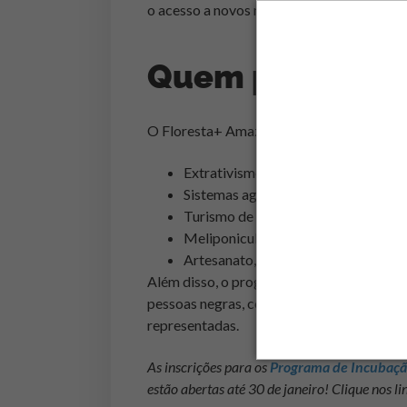
o acesso a novos mercados e oportunidade
Quem pode part
O Floresta+ Amazônia é direcionado a neg
Extrativismo vegetal e pesca artesa
Sistemas agroecológicos, agroflorest
Turismo de base comunitária
Meliponicultura, cosméticos e fitot
Artesanato, cultura e restauração fl
Além disso, o programa valoriza a
divers
pessoas negras, comunidades LGBTQIAP+,
representadas.
As inscrições para os
Programa de Incubaç
estão abertas até 30 de janeiro! Clique nos li