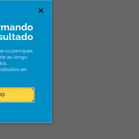
ormando
sultado
e os principais
nte ao longo
dos,
nstruídos em
IO