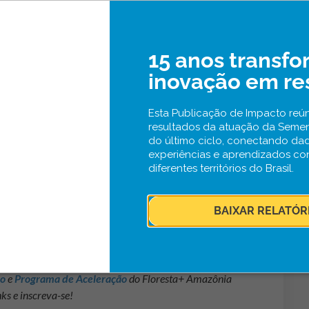
s estratégicas.
icipar?
15 anos transf
inovação em re
ócios que atuam nas seguintes áreas:
Esta Publicação de Impacto reún
resultados da atuação da Seme
nal
do último ciclo, conectando da
ais e agrossilvipastoris
experiências e aprendizados co
diferentes territórios do Brasil.
erápicos
orestal produtiva
BAIXAR RELATÓR
idade
, incentivando negócios liderados por mulheres,
 e outras populações historicamente sub-
ão
e
Programa de Aceleração
do Floresta+ Amazônia
nks e inscreva-se!