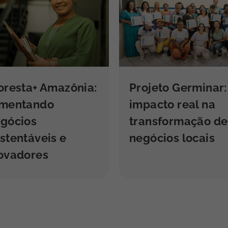
oresta+ Amazônia:
Projeto Germinar:
omentando
impacto real na
gócios
transformação de
stentáveis e
negócios locais
ovadores