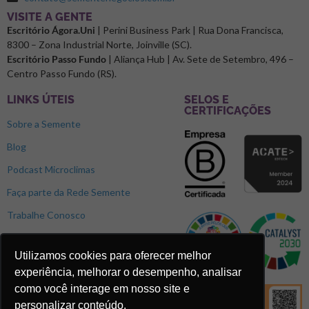
⁠VISITE A GENTE
Escritório Ágora.Uni
| Perini Business Park | Rua Dona Francisca,
8300 – Zona Industrial Norte, Joinville (SC).
Escritório Passo Fundo
| Aliança Hub | Av. Sete de Setembro, 496 –
Centro Passo Fundo (RS).
LINKS ÚTEIS
SELOS E
CERTIFICAÇÕES
Sobre a Semente
Blog
Podcast Microclimas
Faça parte da Rede Semente
Trabalhe Conosco
Utilizamos cookies para oferecer melhor
experiência, melhorar o desempenho, analisar
como você interage em nosso site e
personalizar conteúdo.