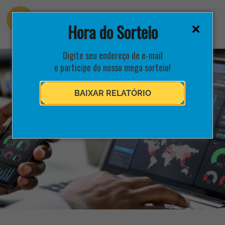
Hora do Sorteio
Digite seu endereço de e-mail
e participe do nosso mega sorteio!
BAIXAR RELATÓRIO