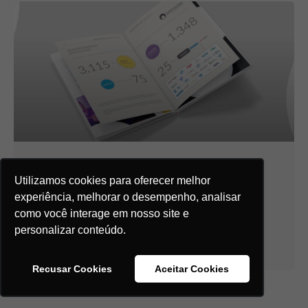
3ª Publicação de Impacto do
Utilizamos cookies para oferecer melhor
Grupo Semente: aprendizados,
experiência, melhorar o desempenho, analisar
territórios e a mensuração da
como você interage em nosso site e
personalizar conteúdo.
transformação
Recusar Cookies
Aceitar Cookies