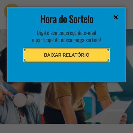
Hora do Sorteio
Digite seu endereço de e-mail
e participe do nosso mega sorteio!
BAIXAR RELATÓRIO