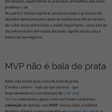
ferramenta, explicitando as principais armadilhas nas quais
podemos cair.
Na parte 2 iremos explorar um pouco mais o processo de
desenho desta pesquisa, quais as melhores práticas na hora
de rodar essas entrevistas e, muito importante, como extrair
das informações derivadas decisões significativas para o
futuro do seu negócio.
MVP não é bala de prata
Aliás, não existe essa coisa de bala de prata.
É
muito
comum – mais do que deveria – que
empreendedores com intenção de
criar uma
startup
relacionem, quase como se fossem sinônimos,
validação
de startup com
MVP
. Nessa visão, o mínimo
produto viável é o passo seguinte ao
desenho do canvas
, e