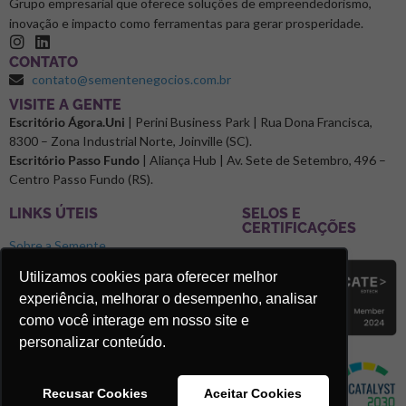
Grupo empresarial que oferece soluções de empreendedorismo,
inovação e impacto como ferramentas para gerar prosperidade.
CONTATO
contato@sementenegocios.com.br
⁠VISITE A GENTE
Escritório Ágora.Uni
| Perini Business Park | Rua Dona Francisca,
8300 – Zona Industrial Norte, Joinville (SC).
Escritório Passo Fundo
| Aliança Hub | Av. Sete de Setembro, 496 –
Centro Passo Fundo (RS).
LINKS ÚTEIS
SELOS E
CERTIFICAÇÕES
Sobre a Semente
Blog
Utilizamos cookies para oferecer melhor
experiência, melhorar o desempenho, analisar
Podcast Microclimas
como você interage em nosso site e
Faça parte da Rede Semente
personalizar conteúdo.
Trabalhe Conosco
Recusar Cookies
Aceitar Cookies