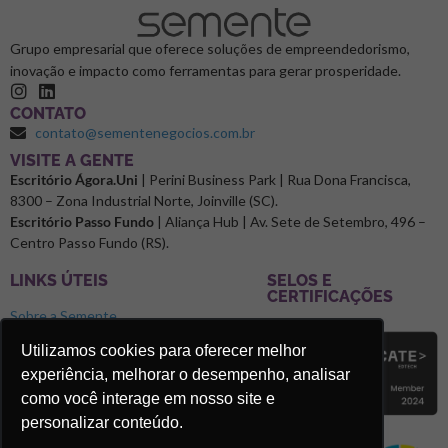
Grupo empresarial que oferece soluções de empreendedorismo,
inovação e impacto como ferramentas para gerar prosperidade.
CONTATO
contato@sementenegocios.com.br
⁠VISITE A GENTE
Escritório Ágora.Uni
| Perini Business Park | Rua Dona Francisca,
8300 – Zona Industrial Norte, Joinville (SC).
Escritório Passo Fundo
| Aliança Hub | Av. Sete de Setembro, 496 –
Centro Passo Fundo (RS).
LINKS ÚTEIS
SELOS E
CERTIFICAÇÕES
Sobre a Semente
Blog
Utilizamos cookies para oferecer melhor
experiência, melhorar o desempenho, analisar
Podcast Microclimas
como você interage em nosso site e
Faça parte da Rede Semente
personalizar conteúdo.
Trabalhe Conosco