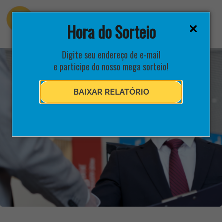
Hora do Sorteio
Digite seu endereço de e-mail
e participe do nosso mega sorteio!
BAIXAR RELATÓRIO