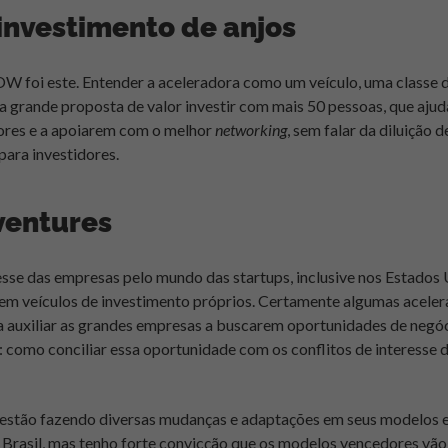
investimento de anjos
 foi este. Entender a aceleradora como um veículo, uma classe d
ma grande proposta de valor investir com mais 50 pessoas, que ajud
res e a apoiarem com o melhor
networking
, sem falar da diluição d
para investidores.
ventures
esse das empresas pelo mundo das startups, inclusive nos Estados 
em veículos de investimento próprios. Certamente algumas acelera
 auxiliar as grandes empresas a buscarem oportunidades de negóc
é: como conciliar essa oportunidade com os conflitos de interesse 
 estão fazendo diversas mudanças e adaptações em seus modelos e
 Brasil, mas tenho forte convicção que os modelos vencedores vão