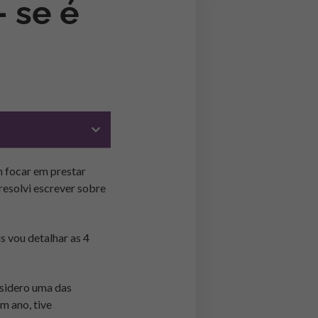
– se é
 focar em prestar
resolvi escrever sobre
s vou detalhar as 4
nsidero uma das
m ano, tive