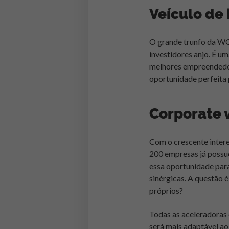
Veículo de 
O
grande trunfo da WOW
investidores anjo. É u
melhores empreendedo
oportunidade perfeita 
Corporate 
C
om o crescente inter
200 empresas já possu
essa oportunidade para
sinérgicas. A questão 
próprios?
Todas as aceleradoras
será mais adaptável ao