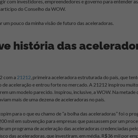
gir com investidores, empreendedores e governo para entender as 
 participo do Conselho da WOW.
r um pouco da minha visão de futuro das aceleradora
s.
e história das acelerado
2 com a
21212
, primeira aceleradora estruturada do país, que tent
de aceleração e entrou forte no mercado. A 21212 inspirou muito
rem um modelo parecido. Inspirou, inclusive, a WOW. Na metade 
aviam mais de uma dezena de aceleradoras no país.
stopim para o que eu chamo de “a bolha das aceleradoras” foi o pro
00 mil em subvenção para empresas que passassem por um proces
de um programa de aceleração das aceleradoras credenciadas pelo
isco das aceleradoras, que investiram, em média, R$36 mil por em