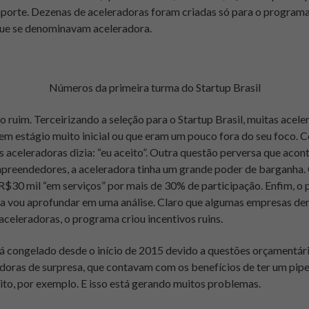
orte. Dezenas de aceleradoras foram criadas só para o programa 
que se denominavam aceleradora.
Números da primeira turma do Startup Brasil
ruim. Terceirizando a seleção para o Startup Brasil, muitas ace
em estágio muito inicial ou que eram um pouco fora do seu foco.
s aceleradoras dizia: “eu aceito”. Outra questão perversa que acont
preendedores, a aceleradora tinha um grande poder de barganha. 
 R$30 mil “em serviços” por mais de 30% de participação. Enfim, 
nda vou aprofundar em uma análise. Claro que algumas empresas d
aceleradoras, o programa criou incentivos ruins.
tá congelado desde o início de 2015 devido a questões orçamentár
adoras de surpresa, que contavam com os benefícios de ter um pipe
to, por exemplo. E isso está gerando muitos problemas.