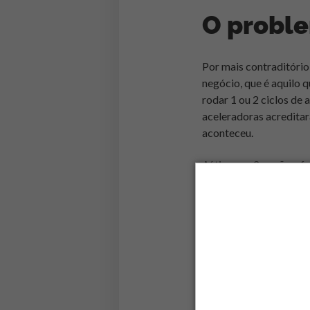
O proble
Por mais contraditório
negócio, que é aquilo 
rodar 1 ou 2 ciclos de
aceleradoras acreditar
aconteceu.
Aí tiveram 2 opções: f
viram, o que acaba des
tornarem negócios e o
Poucas aceleradoras at
relevantes. Os princi
comprada pela Intuit e
tiveram saídas, mas ai
empresa) e pontuais qu