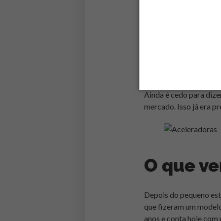
algumas saídas estão 
Nos EUA, o cenário não
Seed-DB e dos 127 (!)
concentram um valor g
US$100 mi em saídas e
tipo
winner takes all,
qu
Ainda é cedo para dize
mercado. Isso já era p
O que ve
Depois do pequeno esto
que fizeram um modelo 
anos e conta hoje com 