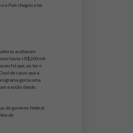
e o País chegou a ter
leradoras acabaram
 Como havia +R$200 mil
eceu foi que, ao ter o
Ouvi de casos que a
o programa gerou uma
eram e estão dando
ias do governo federal
line de