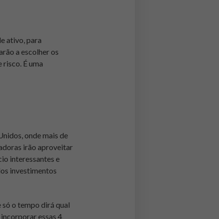
e ativo, para
arão a escolher os
e risco. É uma
Unidos, onde mais de
doras irão aproveitar
io interessantes e
dos investimentos
 só o tempo dirá qual
 incorporar essas 4