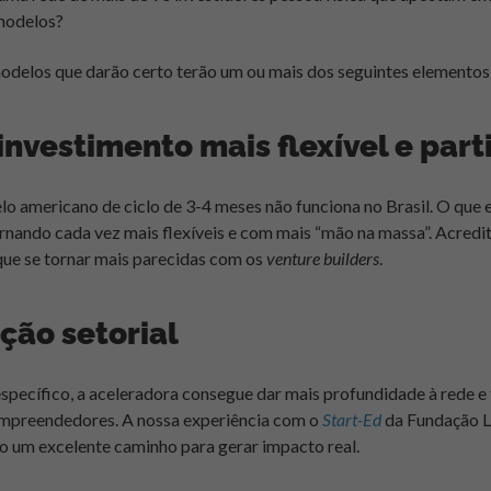
 modelos?
odelos que darão certo terão um ou mais dos seguintes elementos
nvestimento mais flexível e part
lo americano de ciclo de 3-4 meses não funciona no Brasil. O que
rnando cada vez mais flexíveis e com mais “mão na massa”. Acredi
que se tornar mais parecidas com os
venture builders
.
ção setorial
pecífico, a aceleradora consegue dar mais profundidade à rede e 
 empreendedores. A nossa experiência com o
Start-Ed
da Fundação 
o um excelente caminho para gerar impacto real.