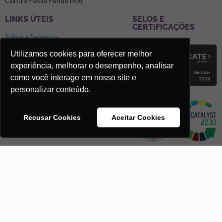
Centro Passo Fundo (RS).
LINKS ÚTEIS
SELOS E
CERTIFICAÇÕES
Sobre a Semente
Blog
Utilizamos cookies para oferecer melhor
experiência, melhorar o desempenho, analisar
Podcast Microclimas
como você interage em nosso site e
Faça parte da Rede Semente
personalizar conteúdo.
Trabalhe Conosco
Recusar Cookies
Aceitar Cookies
Semente Negócios, 2024. © Todos os direitos reservados.
Política de Privacidade