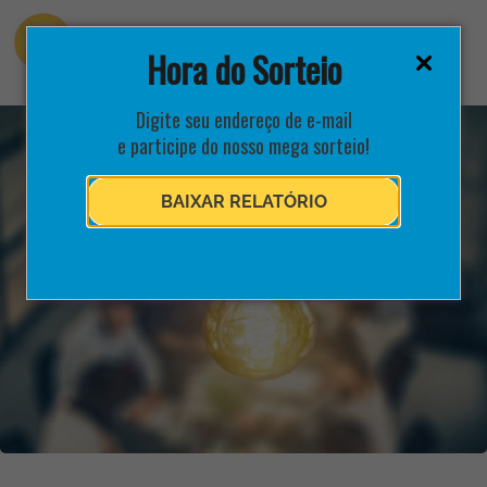
Hora do Sorteio
Digite seu endereço de e-mail
e participe do nosso mega sorteio!
BAIXAR RELATÓRIO