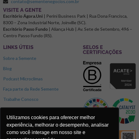
contato@sementenegocios.com.br
⁠VISITE A GENTE
Escritório Ágora.Uni
| Perini Business Park | Rua Dona Francisca,
8300 – Zona Industrial Norte, Joinville (SC).
Escritório Passo Fundo
| Aliança Hub | Av. Sete de Setembro, 496 –
Centro Passo Fundo (RS).
LINKS ÚTEIS
SELOS E
CERTIFICAÇÕES
Sobre a Semente
Blog
Podcast Microclimas
Faça parte da Rede Semente
Trabalhe Conosco
Utilizamos cookies para oferecer melhor
experiência, melhorar o desempenho, analisar
como você interage em nosso site e