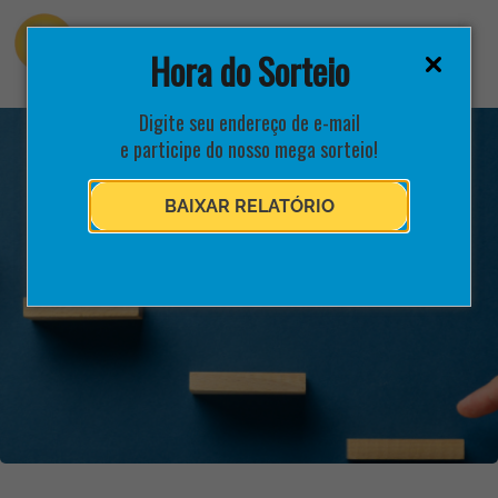
Hora do Sorteio
Digite seu endereço de e-mail
e participe do nosso mega sorteio!
BAIXAR RELATÓRIO