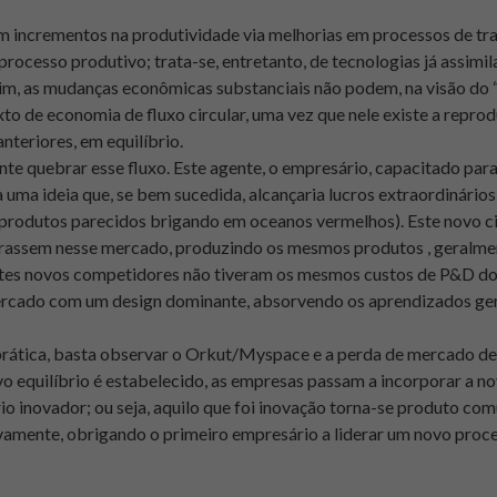
m incrementos na produtividade via melhorias em processos de tra
processo produtivo; trata-se, entretanto, de tecnologias já assimi
m, as mudanças econômicas substanciais não podem, na visão do “
to de economia de fluxo circular, uma vez que nele existe a repro
nteriores, em equilíbrio.
te quebrar esse fluxo. Este agente, o empresário, capacitado para
 uma ideia que, se bem sucedida, alcançaria lucros extraordinário
produtos parecidos brigando em oceanos vermelhos). Este novo ci
rassem nesse mercado, produzindo os mesmos produtos , geralme
stes novos competidores não tiveram os mesmos custos de P&D do 
cado com um design dominante, absorvendo os aprendizados ger
rática, basta observar o Orkut/Myspace e a perda de mercado de
 equilíbrio é estabelecido, as empresas passam a incorporar a n
io inovador; ou seja, aquilo que foi inovação torna-se produto c
amente, obrigando o primeiro empresário a liderar um novo proce