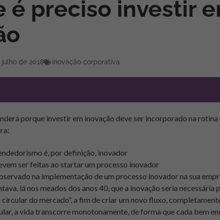
 é preciso investir 
ão
 julho de 2018
inovação corporativa
enderá p
orque investir em inovação deve ser incorporado na rotina
ra:
ndedorismo é, por definição, inovador
vem ser feitas ao startar um processo inovador
observado na implementação de um processo inovador na sua emp
ava, lá nos meados dos anos 40, que a inovação seria necessária 
circular do mercado”, a fim de criar um novo fluxo, completamente
cular, a vida transcorre monotonamente, de forma que cada bem en