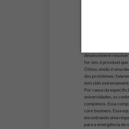
deve ser tomada se, e 
sendo ofertado no merc
Ou seja, se sou o maio
logística internamente
que contratar um forne
processo.
Esta lógica deve ser u
desenvolverei resolver
for sim, é provável qu
Ótimo, então é uma de
dos problemas; falare
tem sido extremamente
Por causa da especifi
universidades, os con
complexos. Essa compl
core business. Essa eq
encontrando uma respos
para a emergência de 