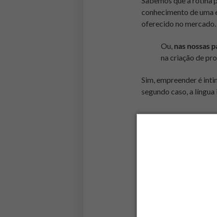
Sabemos que a rotina p
conhecimento de uma e
oferecido no mercado.
Ou,
nas nossas p
na criação de pr
Sim, empreender é inti
segundo caso, a língua
A opção de
Precisamos estar con
conhecimentos para 
necessariamente criam
Assim, percebemos que
empreendedores devem 