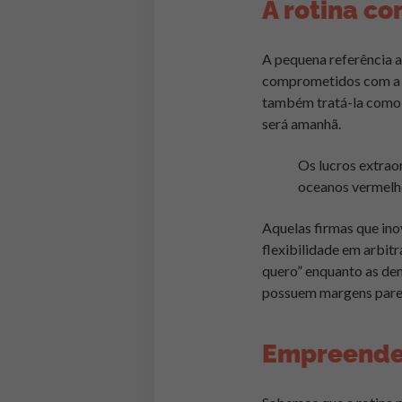
A rotina co
A pequena referência a
comprometidos com a i
também tratá-la como p
será amanhã.
Os lucros extrao
oceanos vermelh
Aquelas firmas que in
flexibilidade em arbit
quero” enquanto as dem
possuem margens pareci
Empreende