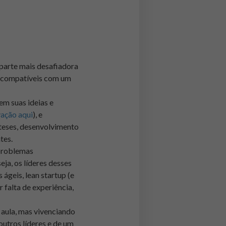
 parte mais desafiadora
s compatíveis com um
em suas ideias e
vação aqui
), e
óteses, desenvolvimento
tes.
 problemas
ja, os líderes desses
geis, lean startup (e
 falta de experiência,
aula, mas vivenciando
outros líderes e de um