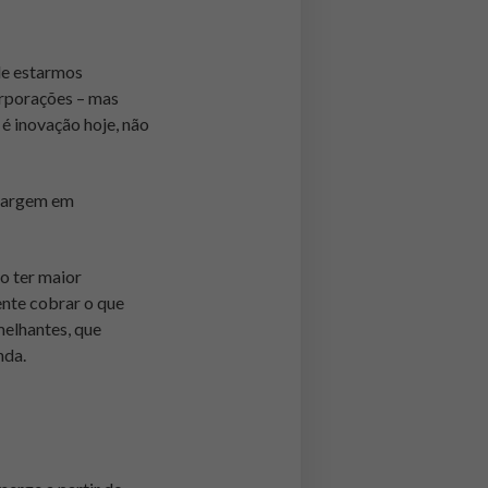
de estarmos
rporações – mas
é inovação hoje, não
 margem em
o ter maior
ente cobrar o que
melhantes, que
nda.