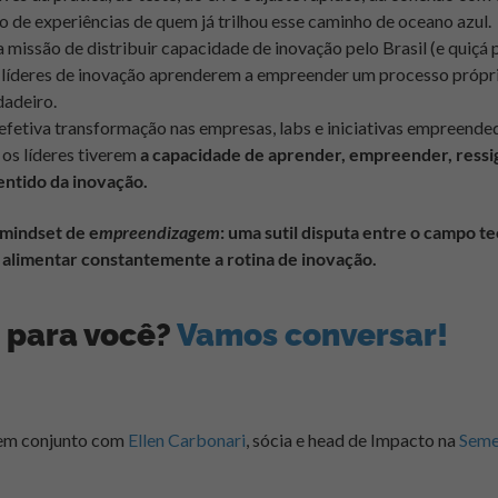
de experiências de quem já trilhou esse caminho de oceano azul.
a missão de distribuir capacidade de inovação pelo Brasil (e quiçá
líderes de inovação aprenderem a empreender um processo próprio
adeiro.
fetiva transformação nas empresas, labs e iniciativas empreende
e os líderes tiverem
a capacidade de aprender, empreender, ressign
entido da inovação.
mindset de e
mpreendizagem
: uma sutil disputa entre o campo te
 alimentar constantemente a rotina de inovação.
o para você?
Vamos conversar!
o em conjunto com
Ellen Carbonari
, sócia e head de Impacto na
Seme