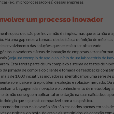
cíficas (ex.: microprocessadores) dessas empresas.
volver um processo inovador
te que a decisão por inovar não é simples, mas que esta não é a
ão. Há uma gap entre a tomada de decisão, a definição de métrica
desenvolvimento das soluções que necessita ser observado.
gócios inovadores e áreas de inovação de empresas a transformar
eais (
veja um exemplo de apoio ao início de um laboratório de ino
arem. Esta tarefa parte de um complexo sistema de testes de hip
ão da jornada de compra do cliente e tomada de feedbacks constan
ais de 1.000 iniciativas inovadoras, identificamos uma série de
mente ao encaixe entre problema-solução e solução-mercado. Ou se
 tenham a bagagem da inovação e o conhecimento de metodologias á
ente não conseguem aplicar tal orientação na sua realidade, ou por
todologia que seja mais compatível com a sua prática.
reendedorismo e a inovação não são ensinados apenas em sala de 
avés da prática, do teste, do erro e ajuste rápidos, da conexão com 