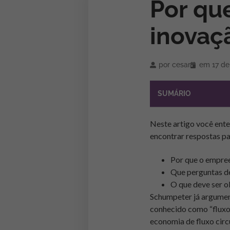
Por que
inovaç
por
cesar
em
17 de
SUMÁRIO
Neste artigo você ent
encontrar respostas pa
Por que o empree
Que perguntas de
O que deve ser 
Schumpeter já argument
conhecido como “fluxo 
economia de fluxo cir