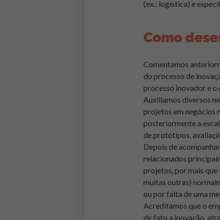
(ex.: logística) e espe
Como desen
Comentamos anteriormen
do processo de inovaç
processo inovador e o 
Auxiliamos diversos ne
projetos em negócios r
posteriormente a escal
de protótipos, avaliaç
Depois de acompanhar m
relacionados principal
projetos, por mais que
muitas outras) normalm
ou por falta de uma me
Acreditamos que o emp
de fato a inovação, atr