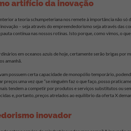
mo artifício da inovação
nterior a teoria schumpeteriana nos remete à importância não só 
novação – seja através do empreendedorismo seja através das co
auta contínua nas nossos rotinas. Isto porque, como vimos, o que 
rdinários em oceanos azuis de hoje, certamente serão brigas por
os amanhã.
ovam possuem certa capacidade de monopólio temporário, podend
rar preços uma vez que “se ninguém faz o que faço, posso praticam
ais tendem a competir por produtos e serviços substitutos ou se
das e, portanto, preços atrelados ao equilíbrio da oferta X dema
dorismo inovador