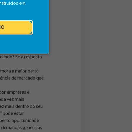
nstruídos em
o que aquilo que está
r desenvolvendo a
IO
nidade) for menor do
 uma inovação em
ador) que
ecendo? Se a resposta
 mora a maior parte
dência de mercado que
 por empresas e
ada vez mais
z mais dentro do seu
” pode estar
aberto oportunidade
r demandas genéricas