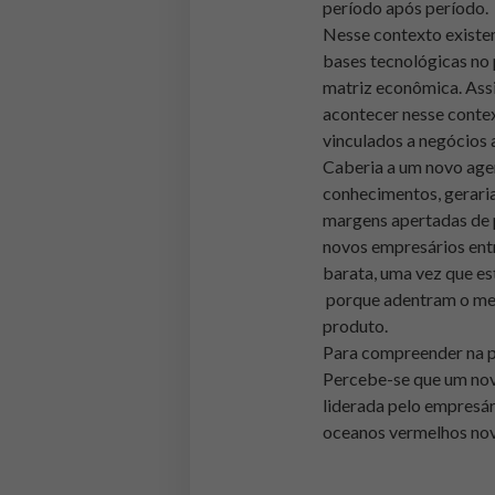
período após período.
Nesse contexto existe
bases tecnológicas no 
matriz econômica. Assi
acontecer nesse contex
vinculados a negócios a
Caberia a um novo agen
conhecimentos, geraria
margens apertadas de 
novos empresários ent
barata, uma vez que e
porque adentram o mer
produto.
Para compreender na p
Percebe-se que um novo
liderada pelo empresár
oceanos vermelhos nov