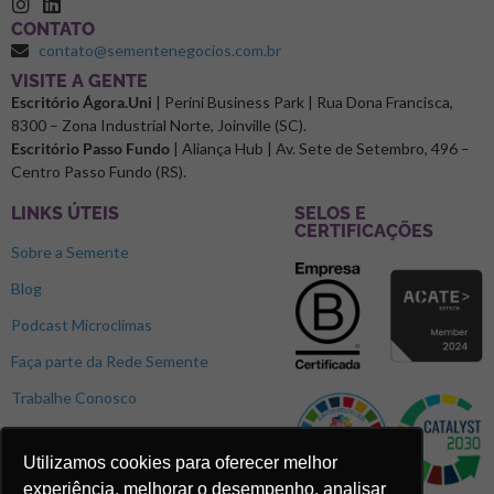
CONTATO
contato@sementenegocios.com.br
⁠VISITE A GENTE
Escritório Ágora.Uni
| Perini Business Park | Rua Dona Francisca,
8300 – Zona Industrial Norte, Joinville (SC).
Escritório Passo Fundo
| Aliança Hub | Av. Sete de Setembro, 496 –
Centro Passo Fundo (RS).
LINKS ÚTEIS
SELOS E
CERTIFICAÇÕES
Sobre a Semente
Blog
Podcast Microclimas
Faça parte da Rede Semente
Trabalhe Conosco
Utilizamos cookies para oferecer melhor
experiência, melhorar o desempenho, analisar