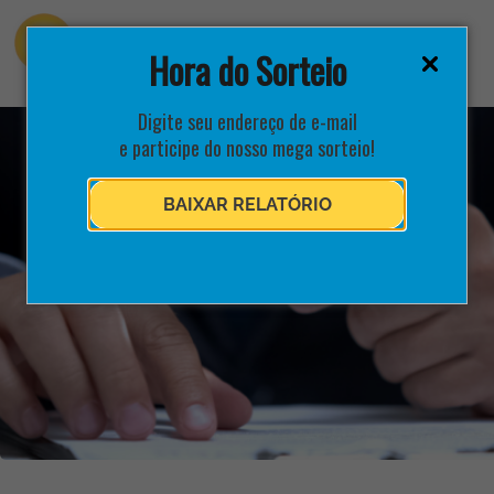
Hora do Sorteio
Digite seu endereço de e-mail
e participe do nosso mega sorteio!
BAIXAR RELATÓRIO