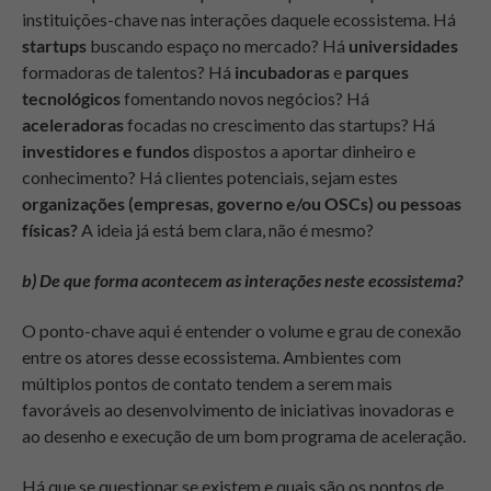
instituições-chave nas interações daquele ecossistema. Há
startups
buscando espaço no mercado? Há
universidades
formadoras de talentos? Há
incubadoras
e
parques
tecnológicos
fomentando novos negócios? Há
aceleradoras
focadas no crescimento das startups? Há
investidores e fundos
dispostos a aportar dinheiro e
conhecimento? Há clientes potenciais, sejam estes
organizações (empresas, governo e/ou OSCs) ou pessoas
físicas?
A ideia já está bem clara, não é mesmo?
b) De que forma acontecem as interações neste ecossistema?
O ponto-chave aqui é entender o volume e grau de conexão
entre os atores desse ecossistema. Ambientes com
múltiplos pontos de contato tendem a serem mais
favoráveis ao desenvolvimento de iniciativas inovadoras e
ao desenho e execução de um bom programa de aceleração.
Há que se questionar se existem e quais são os pontos de