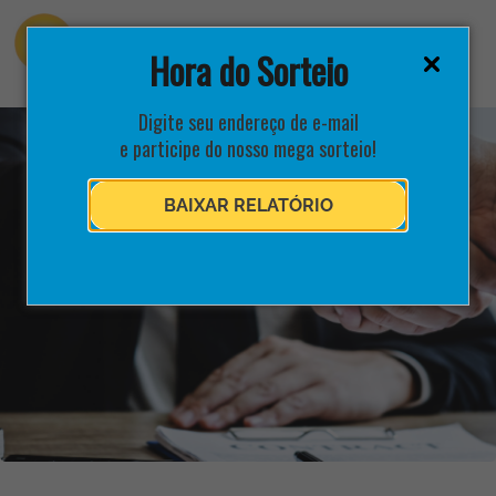
Hora do Sorteio
Digite seu endereço de e-mail
e participe do nosso mega sorteio!
BAIXAR RELATÓRIO