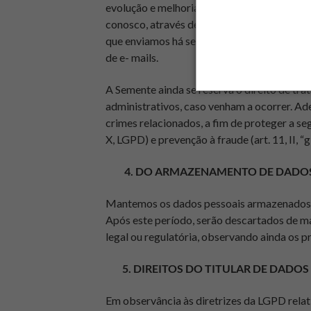
evolução e melhoria em nossos processos. 
conosco, através de comunicações de market
que enviamos há sempre um link disponível n
de e- mails.
A Semente ainda se reserva o direito de trata
administrativos, caso venham a ocorrer. Ade
crimes relacionados, a fim de proteger a seg
X, LGPD) e prevenção à fraude (art. 11, II, “
4. DO ARMAZENAMENTO DE DADO
Mantemos os dados pessoais armazenados at
Após este período, serão descartados de m
legal ou regulatória, observando ainda os pr
5. DIREITOS DO TITULAR DE DADOS
Em observância às diretrizes da LGPD relati