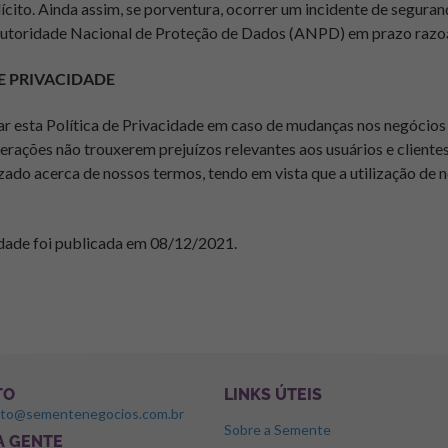
cito. Ainda assim, se porventura, ocorrer um incidente de seguran
 Autoridade Nacional de Proteção de Dados (ANPD) em prazo razo
DE PRIVACIDADE
ar esta Política de Privacidade em caso de mudanças nos negócios
terações não trouxerem prejuízos relevantes aos usuários e client
zado acerca de nossos termos, tendo em vista que a utilização de n
cidade foi publicada em 08/12/2021.
TO
LINKS ÚTEIS
ato@sementenegocios.com.br
Sobre a Semente
 A GENTE