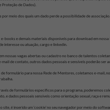
 Proteção de Dados).
s por meio dos quais um dado perde a possibilidade de associação, d
os e-books e demais materiais disponíveis para download em nossa
e interesse ou atuação, cargo e linkedin.
 em nossas vagas abertas ou cadastro no banco de talentos coletam
e-mail de contato, outros dados pessoais e sensíveis poderão ser 
s de formulário para nossa Rede de Mentores, coletamos e-mail, nom
rabalha.
através de formulários específicos para o programa, poderemos co
nto, e dados pessoais sensíveis como orientação sexual, raça e rem
so site, é inserido um ‘cookie’ no seu navegador por meio do softwa