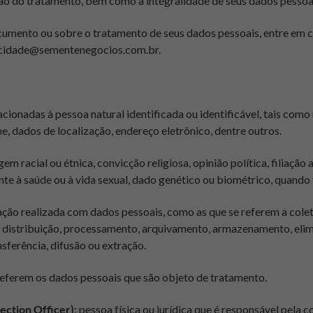
ação do tratamento, bem como a integralidade de seus dados pessoa
cumento ou sobre o tratamento de seus dados pessoais, entre em
acidade@sementenegocios.com.br
.
lacionadas à pessoa natural identificada ou identificável, tais c
one, dados de localização, endereço eletrônico, dentre outros.
gem racial ou étnica, convicção religiosa, opinião política, filiação
rente à saúde ou à vida sexual, dado genético ou biométrico, quando
ação realizada com dados pessoais, como as que se referem a coleta
 distribuição, processamento, arquivamento, armazenamento, elimi
sferência, difusão ou extração.
 referem os dados pessoais que são objeto de tratamento.
ction Officer)
: pessoa física ou jurídica que é responsável pela 