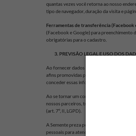
quantas vezes você retorna ao nosso endere
tipo de navegador, duração da visita e págin
Ferramentas de transferência (Facebook 
(Facebook e Google) para preenchimento de 
obrigatórias para o cadastro.
3. PREVISÃO LEGAL E USO DOS DA
Ao fornecer dados pessoais em nossos formu
afins promovidas pela Semente, consideramos
conceder essas informações para obter noss
Ao se tornar um consumidor dos produtos 
nossos parceiros, tratamos seus dados com a
(art. 7º, II, LGPD).
A Semente preza pela aprendizagem e constr
pessoais para atender nosso legítimo interes