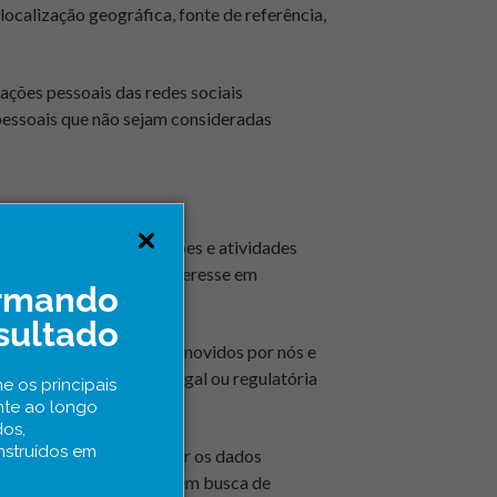
ocalização geográfica, fonte de referência,
mações pessoais das redes sociais
 pessoais que não sejam consideradas
s, mentorias, capacitações e atividades
eu livre e manifestado interesse em
ormando
os formulários.
sultado
 e empreendedorismo promovidos por nós e
primento de obrigação legal ou regulatória
e os principais
nte ao longo
dos,
nstruídos em
m, ainda é possível tratar os dados
ca do serviço fornecido – em busca de