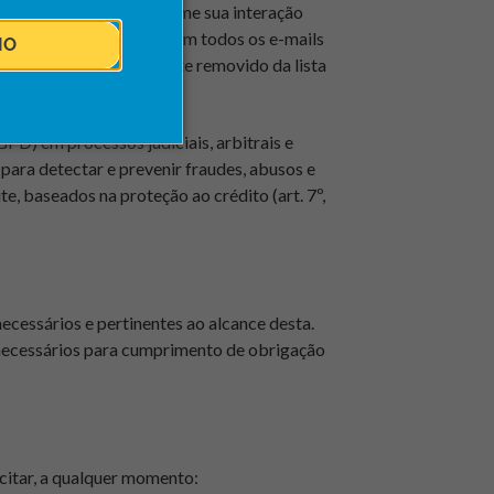
 lhe interessar, conforme sua interação
r por não receber mais. Em todos os e-mails
IO
 você será automaticamente removido da lista
LGPD) em processos judiciais, arbitrais e
 para detectar e prevenir fraudes, abusos e
te, baseados na proteção ao crédito (art. 7º,
cessários e pertinentes ao alcance desta.
necessários para cumprimento de obrigação
icitar, a qualquer momento: