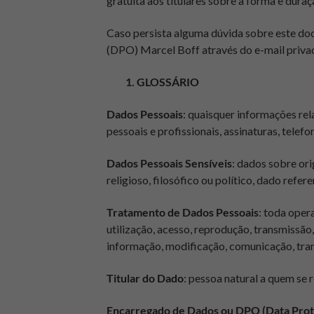
gratuita aos titulares sobre a forma e dur
Caso persista alguma dúvida sobre este do
(DPO) Marcel Boff através do e-mail
priv
1. GLOSSÁRIO
Dados Pessoais
: quaisquer informações re
pessoais e profissionais, assinaturas, telef
Dados Pessoais Sensíveis
: dados sobre ori
religioso, filosófico ou político, dado refe
Tratamento de Dados Pessoais
: toda oper
utilização, acesso,
reprodução, transmissão,
informação, modificação, comunicação, tran
Titular do Dado
: pessoa natural a quem se
Encarregado de Dados ou DPO (Data Prote