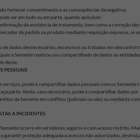
não fornecer consentimento e as consequências da negativa;
ndo ser em todo ou em parte, quando aplicável;
onfirmação da existência de tratamento, bem como a correção dest
necedor de pedido ou produto mediante requisição expressa, se est
ão de dados desnecessários, excessivos ou tratados em desconfo
quais a Semente realizou uso compartilhado de dados ou entidade
de deste.
S PESSOAIS
de serviços, poderá compartilhar dados pessoais com os Sementers
aça parte. Ainda, caso necessário, poderá compartilhar dados por o
eitos da Semente em conflitos (judiciais ou não) ou mediante cons
STAS A INCIDENTES
Semente ocorre em servidores seguros e com acesso restrito. Ma
ra garantir proteção adequada a acessos não autorizados, destruiç