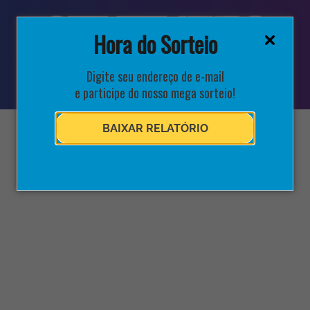
Hora do Sorteio
Digite seu endereço de e-mail
e participe do nosso mega sorteio!
BAIXAR RELATÓRIO
Aprenda a tirar a sua
ideia do papel e
potencialize sua startup!
O StartupRS está ao lado de quem quer
inovar. Por isso, oferecemos um programa de
aceleração que proporciona conexões, trocas